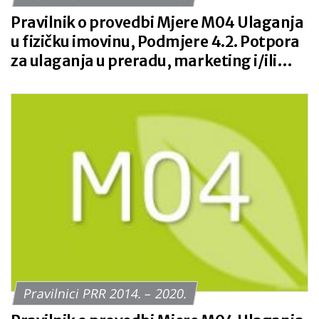
Pravilnik o provedbi Mjere M04 Ulaganja
u fizičku imovinu, Podmjere 4.2. Potpora
za ulaganja u preradu, marketing i/ili
razvoj poljoprivrednih proizvoda NN 7/15
Pravilnici PRR 2014. – 2020.