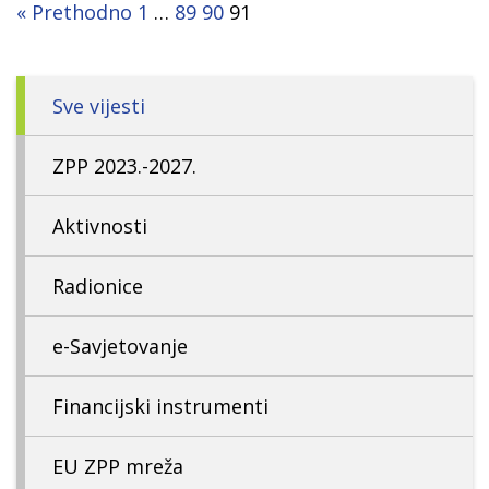
nepovoljnim klimatskim prilikama i
« Prethodno
1
…
89
90
91
katastrofalnim događajima“ NN 112/14
Sve vijesti
ZPP 2023.-2027.
Aktivnosti
Radionice
e-Savjetovanje
Financijski instrumenti
EU ZPP mreža