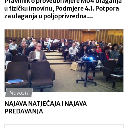
Pravilnik o provedbi Mjere M04 Ulaganja
u fizičku imovinu, Podmjere 4.1. Potpora
za ulaganja u poljoprivredna
gospodarstva NN 7/15
Novosti
NAJAVA NATJEČAJA I NAJAVA
PREDAVANJA