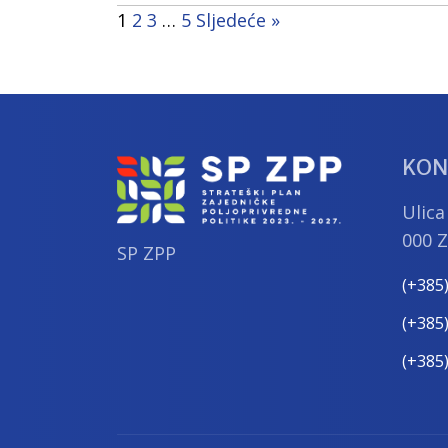
1
2
3
…
5
Sljedeće »
KON
Ulica
000 
SP ZPP
(+385
(+385
(+385