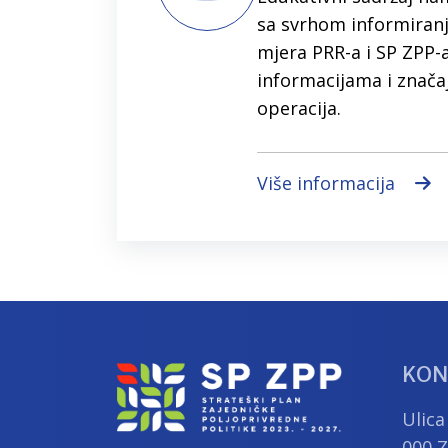
sa svrhom informiran
mjera PRR-a i SP ZPP-
informacijama i znača
operacija.
Više informacija
KON
Ulica
000 