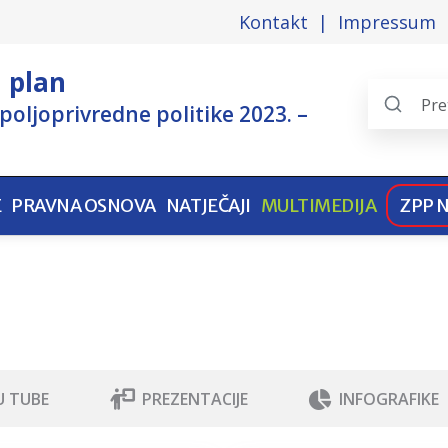
Kontakt
Impressum
i plan
poljoprivredne politike 2023. –
Search
the
pages
E
PRAVNA OSNOVA
NATJEČAJI
MULTIMEDIJA
ZPP 
 TUBE
PREZENTACIJE
INFOGRAFIKE