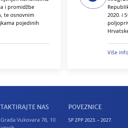
ja i promidžbe
Republik
a, te osnovnim
2020. i 
jkama pojedinih
poljopri
Hrvatske
Više inf
TAKTIRAJTE NAS
POVEZNICE
 Grada Vukovara 78, 10
SP ZPP 2023. – 2027.
Zagreb