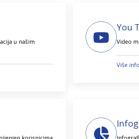
You 
acija u našim
Video ma
Više inf
Infog
mijenjen korisnicima
Infograf