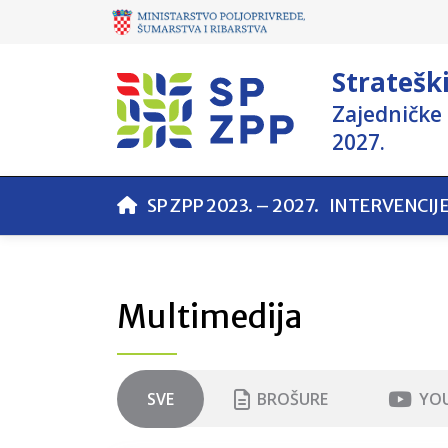
Stratešk
Zajedničke 
2027.
SP ZPP 2023. – 2027.
INTERVENCIJ
Multimedija
SVE
BROŠURE
YOU