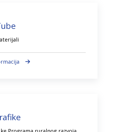
Tube
terijali
ormacija
rafike
ike Programa ruralnog razvoja