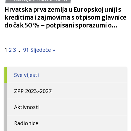
Hrvatska prva zemlja u Europskoj uniji s
kreditima i zajmovima s otpisom glavnice
do čak 50 % – potpisani sporazumi o
financiranju s HBOR-om i HAMAG-
BICRO-om
1
2
3
…
91
Sljedeće »
Sve vijesti
ZPP 2023.-2027.
Aktivnosti
Radionice