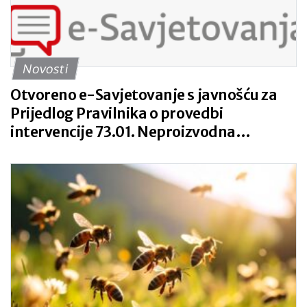
katastrofa, nepovoljnih klimatskih
prilika ili katastrofalnih događaja“ iz
Strateškog plana Zajedničke
poljoprivredne politike Republike
Novosti
Hrvatske 2023. – 2027. godine.
Otvoreno e-Savjetovanje s javnošću za
Prijedlog Pravilnika o provedbi
intervencije 73.01. Neproizvodna
ulaganja u poljoprivredi za prirodu i
okoliš iz Strateškog plana Zajedničke
poljoprivredne politike Republike
Hrvatske 2023. – 2027.