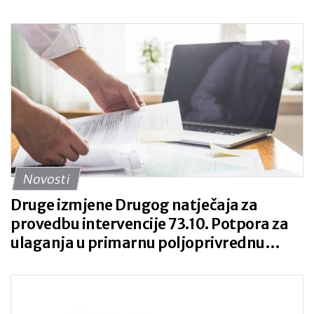
poljoprivredi, ribarstvu, šumarstvu,
veterinarstvu i zaštiti bilja za 2026.
godinu
Novosti
Druge izmjene Drugog natječaja za
provedbu intervencije 73.10. Potpora za
ulaganja u primarnu poljoprivrednu
proizvodnju