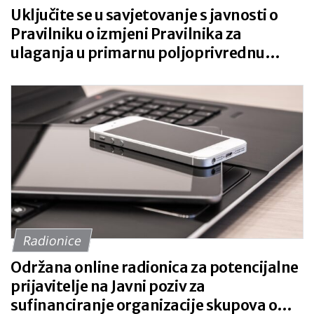
Uključite se u savjetovanje s javnosti o
Pravilniku o izmjeni Pravilnika za
ulaganja u primarnu poljoprivrednu
proizvodnju – prijedlog izmjena kriterija
odabira u SEKTORU VOĆARSTVA,
POVRĆARSTVA I VINOGRADARSTVA za
velike korisnike (> 250.000 EUR-a SO)
Radionice
Održana online radionica za potencijalne
prijavitelje na Javni poziv za
sufinanciranje organizacije skupova o