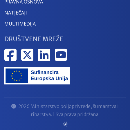
PRAVNA OSNOVA
NATJEČAJI
MULTIMEDIJA
DRUŠTVENE MREŽE
2026 Ministarstvo poljoprivrede, šumarstva i
ribarstva. | Sva prava pridržana.