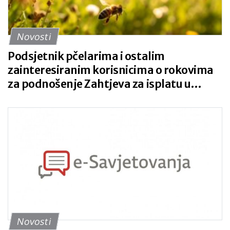
Novosti
Podsjetnik pčelarima i ostalim
zainteresiranim korisnicima o rokovima
za podnošenje Zahtjeva za isplatu u
sektoru pčelarstva za intervencijsku
godinu 2026.
Novosti