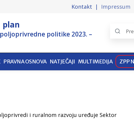
Kontakt
Impressum
i plan
poljoprivredne politike 2023. –
Search
the
pages
E
PRAVNA OSNOVA
NATJEČAJI
MULTIMEDIJA
ZPP 
joprivredi i ruralnom razvoju uređuje Sektor