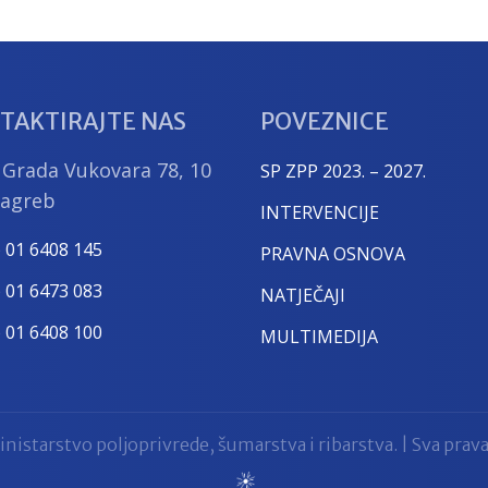
TAKTIRAJTE NAS
POVEZNICE
 Grada Vukovara 78, 10
SP ZPP 2023. – 2027.
Zagreb
INTERVENCIJE
) 01 6408 145
PRAVNA OSNOVA
) 01 6473 083
NATJEČAJI
) 01 6408 100
MULTIMEDIJA
nistarstvo poljoprivrede, šumarstva i ribarstva. | Sva prava