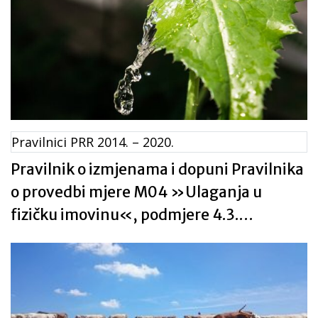
Pravilnici PRR 2014. – 2020.
Pravilnik o izmjenama i dopuni Pravilnika
o provedbi mjere M04 »Ulaganja u
fizičku imovinu«, podmjere 4.3.
»Potpora za ulaganja u infrastrukturu
vezano uz razvoj, modernizaciju i
prilagodbu poljoprivrede i šumarstva«,
tip operacije 4.3.1. »Investicije u osnovnu