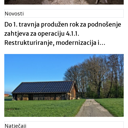
Novosti
Do 1. travnja produžen rok za podnošenje
zahtjeva za operaciju 4.1.1.
Restrukturiranje, modernizacija i
povećanje konkurentnosti
poljoprivrednih gospodarstava –
ulaganja u sjemensku i rasadničarsku
proizvodnju
Natječaji