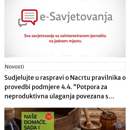
razvoj poljoprivrednih proizvoda” iz
Programa ruralnog razvoja Republike
Hrvatske za razdoblje 2014. – 2020.
Novosti
Sudjelujte u raspravi o Nacrtu pravilnika o
provedbi podmjere 4.4. “Potpora za
neproduktivna ulaganja povezana s
ostvarenjem ciljeva poljoprivrede, okoliša
i klimatskih promjena”