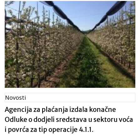
ZA ULAGANJA U INFRASTRUKTURU
VEZANO UZ RAZVOJ, MODERNIZACIJU I
PRILAGODBU POLJOPRIVREDE I
ŠUMARSTVA«, TIPA OPERACIJE 4.3.3.
»ULAGANJE U ŠUMSKU
INFRASTRUKTURU« IZ PROGRAMA
RURALNOG RAZVOJA REPUBLIKE
HRVATSKE ZA RAZDOBLJE 2014. – 2020.
NN 77/2017
Novosti
Agencija za plaćanja izdala konačne
Odluke o dodjeli sredstava u sektoru voća
i povrća za tip operacije 4.1.1.