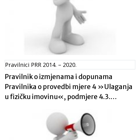
Pravilnici PRR 2014. – 2020.
Pravilnik o izmjenama i dopunama
Pravilnika o provedbi mjere 4 »Ulaganja
u fizičku imovinu«, podmjere 4.3.
»Potpora za ulaganja u infrastrukturu
vezano uz razvoj, modernizaciju i
prilagodbu poljoprivrede i šumarstva«,
tipa operacije 4.3.3. »Ulaganje u šumsku