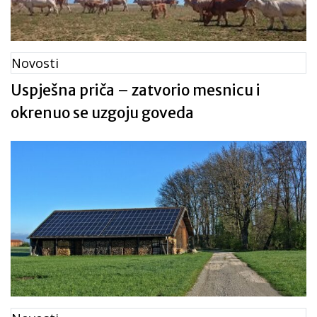
infrastrukturu javnog navodnjavanja« iz
programa ruralnog razvoja Republike
Hrvatske za razdoblje 2014. – 2020., NN
Novosti
101/2017
Uspješna priča – zatvorio mesnicu i
okrenuo se uzgoju goveda