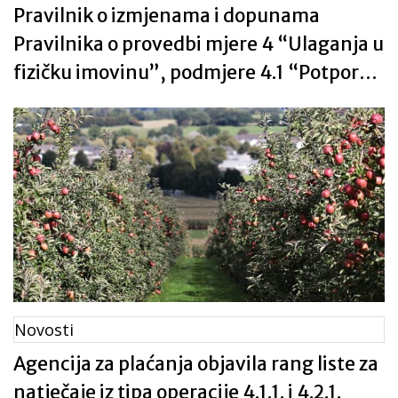
Pravilnik o izmjenama i dopunama
Pravilnika o provedbi mjere 4 “Ulaganja u
fizičku imovinu”, podmjere 4.1 “Potpora
za ulaganja u poljoprivredna
gospodarstva”
Novosti
Agencija za plaćanja objavila rang liste za
natječaje iz tipa operacije 4.1.1. i 4.2.1.