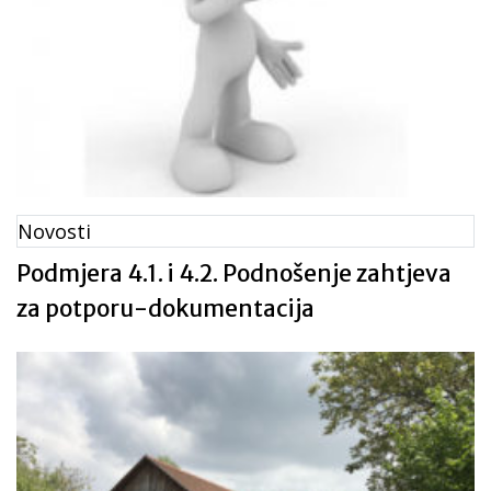
infrastrukturu« iz programa ruralnog
razvoja Republike Hrvatske za razdoblje
2014. – 2020., NN 65/2017
Novosti
Podmjera 4.1. i 4.2. Podnošenje zahtjeva
za potporu-dokumentacija