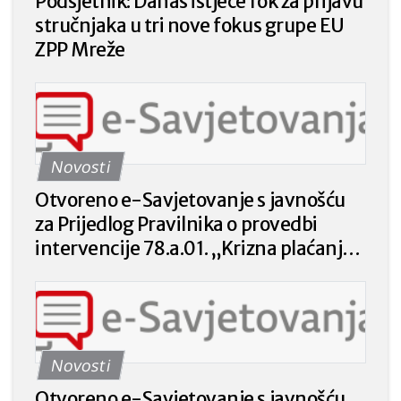
Podsjetnik: Danas istječe rok za prijavu
stručnjaka u tri nove fokus grupe EU
ZPP Mreže
Novosti
Otvoreno e-Savjetovanje s javnošću
za Prijedlog Pravilnika o provedbi
intervencije 78.a.01. „Krizna plaćanja
poljoprivrednicima nakon prirodnih
katastrofa, nepovoljnih klimatskih
prilika ili katastrofalnih događaja“ iz
Strateškog plana Zajedničke
Novosti
poljoprivredne politike Republike
Hrvatske 2023. – 2027. godine.
Otvoreno e-Savjetovanje s javnošću