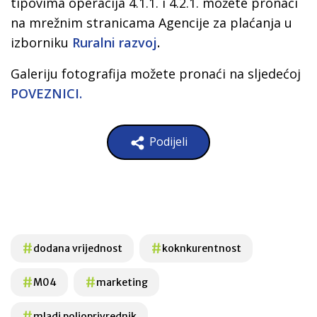
tipovima operacija 4.1.1. i 4.2.1. možete pronaći
na mrežnim stranicama Agencije za plaćanja u
izborniku
Ruralni razvoj
.
Galeriju fotografija možete pronaći na sljedećoj
POVEZNICI.
Podijeli
#
#
dodana vrijednost
koknkurentnost
#
#
M04
marketing
#
mladi poljoprivrednik