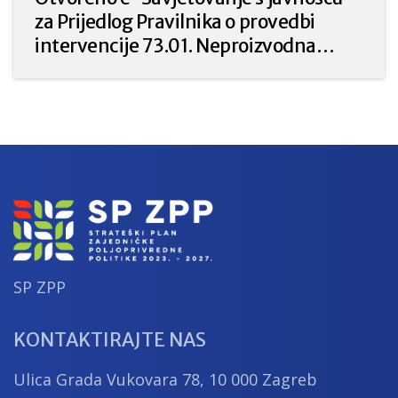
za Prijedlog Pravilnika o provedbi
intervencije 73.01. Neproizvodna
ulaganja u poljoprivredi za prirodu i
okoliš iz Strateškog plana Zajedničke
poljoprivredne politike Republike
Hrvatske 2023. – 2027.
SP ZPP
KONTAKTIRAJTE NAS
Ulica Grada Vukovara 78, 10 000 Zagreb