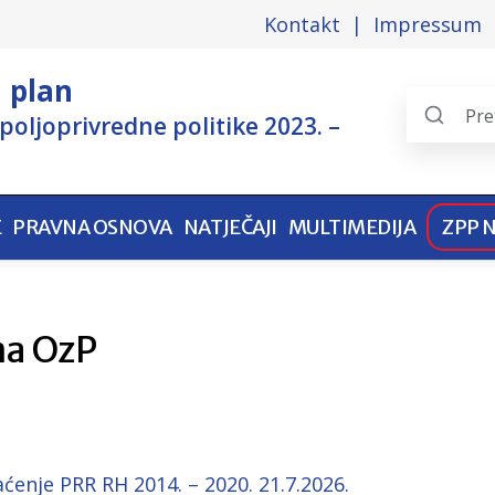
Kontakt
Impressum
i plan
poljoprivredne politike 2023. –
Search
the
pages
E
PRAVNA OSNOVA
NATJEČAJI
MULTIMEDIJA
ZPP 
na OzP
ćenje PRR RH 2014. – 2020. 21.7.2026.