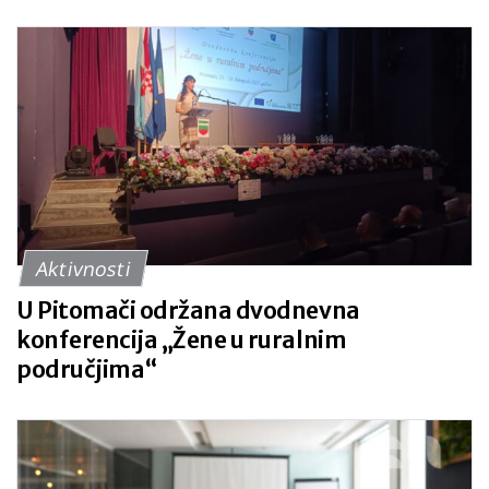
prijave od 30. travnja
Aktivnosti
U Pitomači održana dvodnevna
konferencija „Žene u ruralnim
područjima“