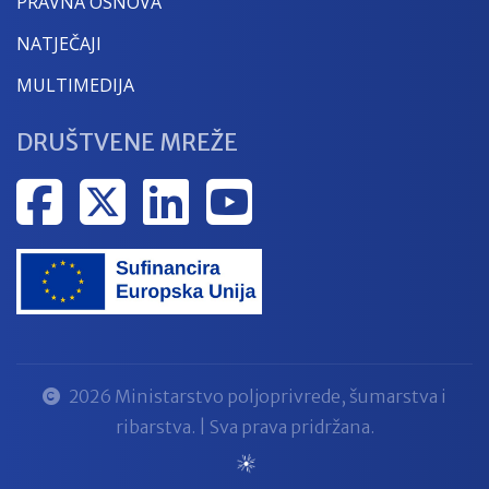
PRAVNA OSNOVA
NATJEČAJI
MULTIMEDIJA
DRUŠTVENE MREŽE
2026 Ministarstvo poljoprivrede, šumarstva i
ribarstva. | Sva prava pridržana.