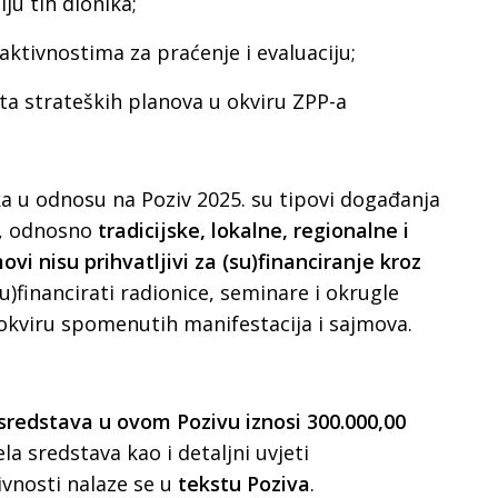
iju tih dionika;
aktivnostima za praćenje i evaluaciju;
ata strateških planova u okviru ZPP-a
ka u odnosu na Poziv 2025. su tipovi događanja
ti, odnosno
tradicijske, lokalne, regionalne i
vi nisu prihvatljivi za (su)financiranje kroz
u)financirati radionice, seminare i okrugle
 okviru spomenutih manifestacija i sajmova.
sredstava u ovom Pozivu iznosi 300.000,00
ela sredstava kao i detaljni uvjeti
tivnosti nalaze se u
tekstu Poziva
.