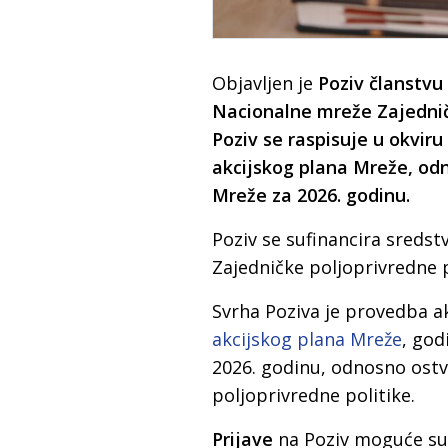
Objavljen je
Poziv članstvu
Nacionalne mreže Zajedničk
Poziv se raspisuje u okvir
akcijskog plana Mreže, od
Mreže za 2026. godinu.
Poziv se sufinancira sreds
Zajedničke poljoprivredne p
Svrha Poziva je provedba ak
akcijskog plana Mreže
, god
2026. godinu, odnosno ostv
poljoprivredne politike.
Prijave
na Poziv moguće s