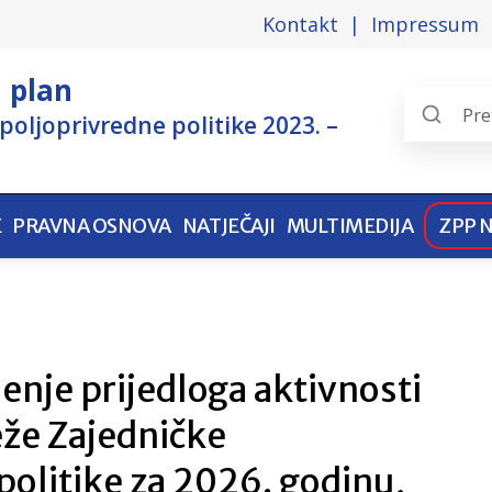
Kontakt
Impressum
i plan
poljoprivredne politike 2023. –
Search
the
pages
E
PRAVNA OSNOVA
NATJEČAJI
MULTIMEDIJA
ZPP 
enje prijedloga aktivnosti
že Zajedničke
politike za 2026. godinu,