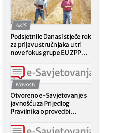
AKIS
Podsjetnik: Danas istječe rok
za prijavu stručnjaka u tri
nove fokus grupe EU ZPP
Mreže
Novosti
Otvoreno e-Savjetovanje s
javnošću za Prijedlog
Pravilnika o provedbi
intervencije 78.a.01. „Krizna
plaćanja poljoprivrednicima