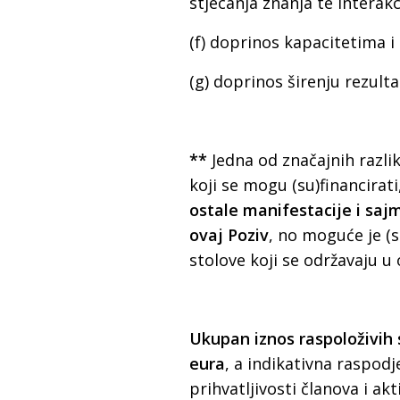
stjecanja znanja te interakc
(f) doprinos kapacitetima i 
(g) doprinos širenju rezult
**
Jedna od značajnih razli
koji se mogu (su)financira
ostale manifestacije i sajmo
ovaj Poziv
, no moguće je (s
stolove koji se održavaju u
Ukupan iznos raspoloživih 
eura
, a indikativna raspodj
prihvatljivosti članova i ak