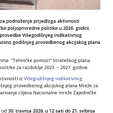
 za podnošenje prijedloga aktivnosti
e poljoprivredne politike u 2026. godini.
u provedbe Višegodišnjeg indikativnog
nosno godišnjeg provedbenog akcijskog plana
tvima “Tehničke pomoći” Strateškog plana
olitike za razdoblje 2023. – 2027. godine.
tivnosti iz
Višegodišnjeg indikativnog
išnjeg provedbenog akcijskog plana Mreže za
arivanje ciljeva Nacionalne mreže Zajedničke
u od
30. travnja 2026. u 12 sati do 21. svibnja