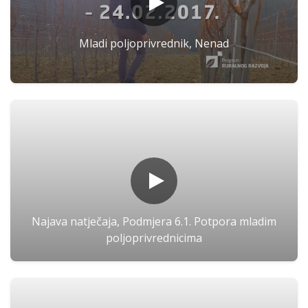
Mladi poljoprivrednik, Nenad
Najava natječaja, Podmjera 6.1. Potpora mladim
poljoprivrednicima