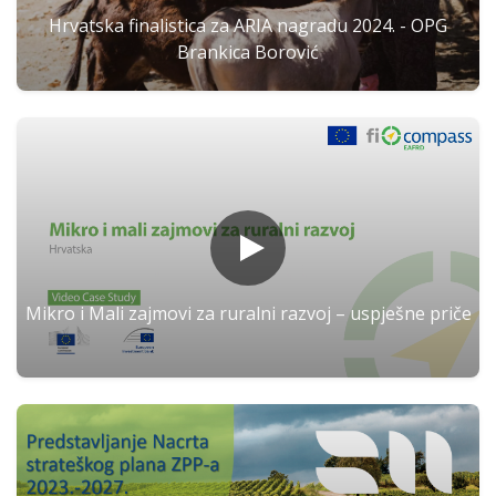
Hrvatska finalistica za ARIA nagradu 2024. - OPG
Brankica Borović
Mikro i Mali zajmovi za ruralni razvoj – uspješne priče