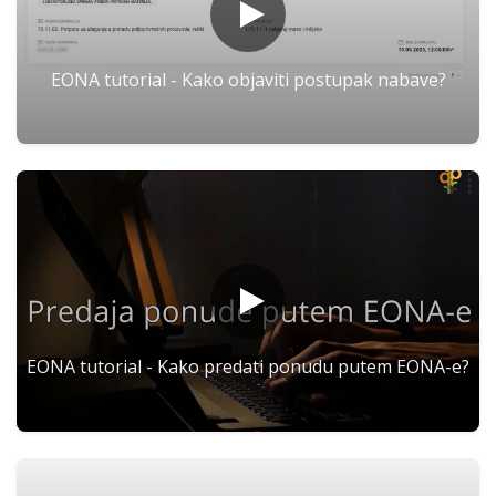
EONA tutorial - Kako objaviti postupak nabave?
EONA tutorial - Kako predati ponudu putem EONA-e?