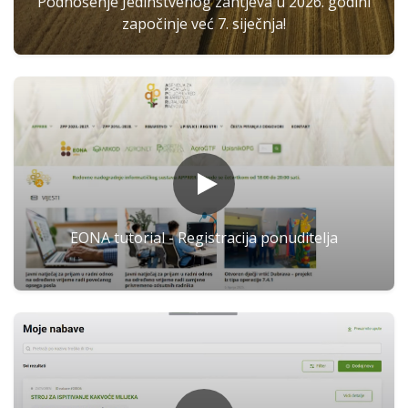
Podnošenje Jedinstvenog zahtjeva u 2026. godini
započinje već 7. siječnja!
EONA tutorial - Registracija ponuditelja