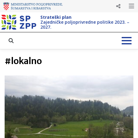
Strateški plan
Zajedničke poljoprivredne politike 2023. –
2027.
#
lokalno