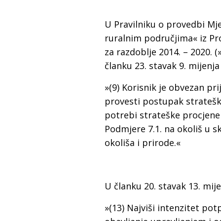
U Pravilniku o provedbi Mj
ruralnim područjima« iz P
za razdoblje 2014. – 2020. (
članku 23. stavak 9. mijenja 
»(9) Korisnik je obvezan pr
provesti postupak strateš
potrebi strateške procjene 
Podmjere 7.1. na okoliš u s
okoliša i prirode.«
U članku 20. stavak 13. mijen
»(13) Najviši intenzitet potp