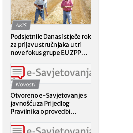
AKIS
Podsjetnik: Danas istječe rok
za prijavu stručnjaka u tri
nove fokus grupe EU ZPP
Mreže
Novosti
Otvoreno e-Savjetovanje s
javnošću za Prijedlog
Pravilnika o provedbi
intervencije 78.a.01. „Krizna
plaćanja poljoprivrednicima