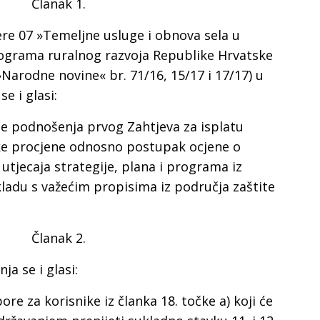
Članak 1.
ere 07 »Temeljne usluge i obnova sela u
rograma ruralnog razvoja Republike Hrvatske
»Narodne novine« br. 71/16, 15/17 i 17/17) u
se i glasi:
ije podnošenja prvog Zahtjeva za isplatu
ke procjene odnosno postupak ocjene o
utjecaja strategije, plana i programa iz
kladu s važećim propisima iz područja zaštite
Članak 2.
ja se i glasi:
ore za korisnike iz članka 18. točke a) koji će