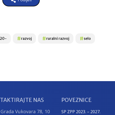
#
#
#
020-
razvoj
ruralni razvoj
selo
TAKTIRAJTE NAS
POVEZNICE
 Grada Vukovara 78, 10
SP ZPP 2023. – 2027.