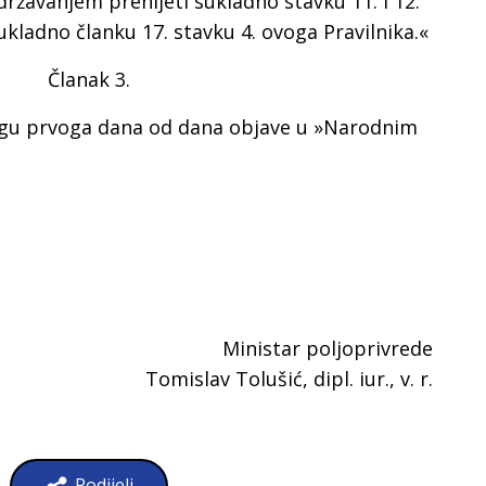
državanjem prenijeti sukladno stavku 11. i 12.
kladno članku 17. stavku 4. ovoga Pravilnika.«
Članak 3.
nagu prvoga dana od dana objave u »Narodnim
Ministar poljoprivrede
Tomislav Tolušić, dipl. iur.,
v. r.
Podijeli