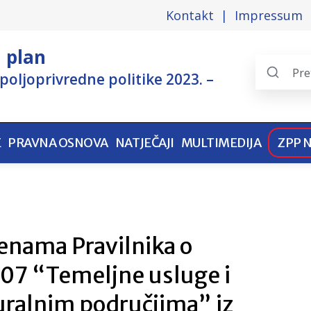
Kontakt
Impressum
i plan
poljoprivredne politike 2023. –
Search
the
pages
E
PRAVNA OSNOVA
NATJEČAJI
MULTIMEDIJA
ZPP 
jenama Pravilnika o
 07 “Temeljne usluge i
uralnim područjima” iz