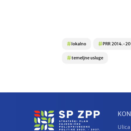
#
#
lokalno
PRR 2014.-2
#
temeljne usluge
KON
Ulica