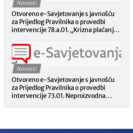
Novosti
Otvoreno e-Savjetovanje s javnošću
za Prijedlog Pravilnika o provedbi
intervencije 78.a.01. „Krizna plaćanja
poljoprivrednicima nakon prirodnih
katastrofa, nepovoljnih klimatskih
prilika ili katastrofalnih događaja“ iz
Strateškog plana Zajedničke
Novosti
poljoprivredne politike Republike
Hrvatske 2023. – 2027. godine.
Otvoreno e-Savjetovanje s javnošću
za Prijedlog Pravilnika o provedbi
intervencije 73.01. Neproizvodna
ulaganja u poljoprivredi za prirodu i
okoliš iz Strateškog plana Zajedničke
poljoprivredne politike Republike
Hrvatske 2023. – 2027.