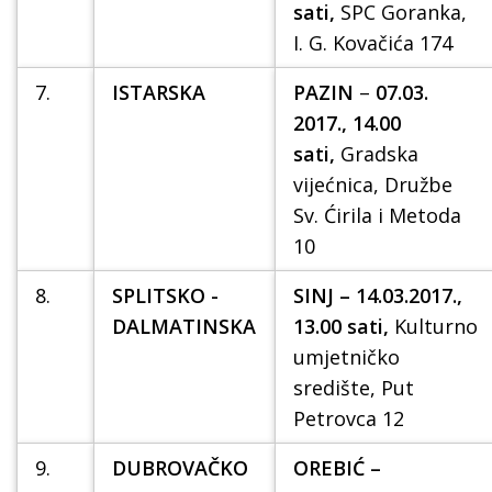
sati,
SPC Goranka,
I. G. Kovačića 174
7.
ISTARSKA
PAZIN
–
07.03.
2017., 14.00
sati,
Gradska
vijećnica, Družbe
Sv. Ćirila i Metoda
10
8.
SPLITSKO -
SINJ – 14.03.2017.,
DALMATINSKA
13.00 sati,
Kulturno
umjetničko
središte, Put
Petrovca 12
9.
DUBROVAČKO
OREBIĆ –