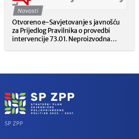
Strateškog plana Zajedničke
Novosti
poljoprivredne politike Republike
Hrvatske 2023. – 2027. godine.
Otvoreno e-Savjetovanje s javnošću
za Prijedlog Pravilnika o provedbi
intervencije 73.01. Neproizvodna
ulaganja u poljoprivredi za prirodu i
okoliš iz Strateškog plana Zajedničke
poljoprivredne politike Republike
Hrvatske 2023. – 2027.
SP ZPP