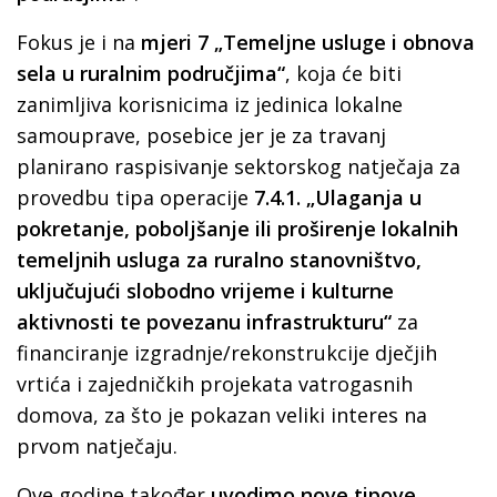
Fokus je i na
mjeri 7
„Temeljne usluge i obnova
sela u ruralnim područjima“
, koja će biti
zanimljiva korisnicima iz jedinica lokalne
samouprave, posebice jer je za travanj
planirano raspisivanje sektorskog natječaja za
provedbu tipa operacije
7.4.1. „Ulaganja u
pokretanje, poboljšanje ili proširenje lokalnih
temeljnih usluga za ruralno stanovništvo,
uključujući slobodno vrijeme i kulturne
aktivnosti te povezanu infrastrukturu“
za
financiranje izgradnje/rekonstrukcije dječjih
vrtića i zajedničkih projekata vatrogasnih
domova, za što je pokazan veliki interes na
prvom natječaju.
Ove godine također
uvodimo nove tipove