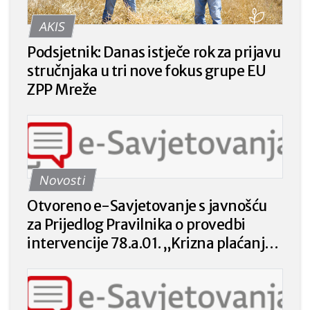
AKIS
Podsjetnik: Danas istječe rok za prijavu
stručnjaka u tri nove fokus grupe EU
ZPP Mreže
Novosti
Otvoreno e-Savjetovanje s javnošću
za Prijedlog Pravilnika o provedbi
intervencije 78.a.01. „Krizna plaćanja
poljoprivrednicima nakon prirodnih
katastrofa, nepovoljnih klimatskih
prilika ili katastrofalnih događaja“ iz