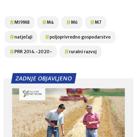
#
#
#
#
M19M8
M4
M6
M7
#
#
natječaji
poljoprivredno gospodarstvo
#
#
PRR 2014.-2020-
ruralni razvoj
ZADNJE OBJAVLJENO