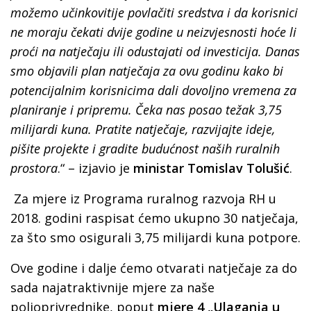
možemo učinkovitije povlačiti sredstva i da korisnici
ne moraju čekati dvije godine u neizvjesnosti hoće li
proći na natječaju ili odustajati od investicija. Danas
smo objavili plan natječaja za ovu godinu kako bi
potencijalnim korisnicima dali dovoljno vremena za
planiranje i pripremu. Čeka nas posao težak 3,75
milijardi kuna. Pratite natječaje, razvijajte ideje,
pišite projekte i gradite budućnost naših ruralnih
prostora
.“ – izjavio je
ministar Tomislav Tolušić
.
Za mjere iz Programa ruralnog razvoja RH u
2018. godini raspisat ćemo ukupno 30 natječaja,
za što smo osigurali 3,75 milijardi kuna potpore.
Ove godine i dalje ćemo otvarati natječaje za do
sada najatraktivnije mjere za naše
poljoprivrednike, poput
mjere 4 „Ulaganja u