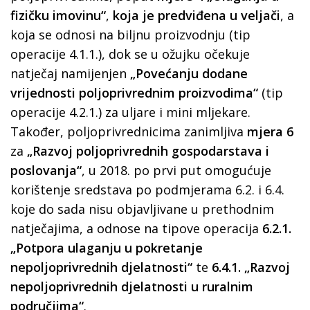
fizičku imovinu“
,
koja je predviđena u veljači
, a
koja se odnosi na biljnu proizvodnju (tip
operacije 4.1.1.), dok se u ožujku očekuje
natječaj namijenjen
„Povećanju dodane
vrijednosti poljoprivrednim proizvodima“
(tip
operacije 4.2.1.) za uljare i mini mljekare.
Također, poljoprivrednicima zanimljiva
mjera 6
za
„Razvoj poljoprivrednih gospodarstava i
poslovanja“
, u 2018. po prvi put omogućuje
korištenje sredstava po podmjerama 6.2. i 6.4.
koje do sada nisu objavljivane u prethodnim
natječajima, a odnose na tipove operacija
6.2.1.
„Potpora ulaganju u pokretanje
nepoljoprivrednih djelatnosti“
te
6.4.1. „Razvoj
nepoljoprivrednih djelatnosti u ruralnim
područjima“
.