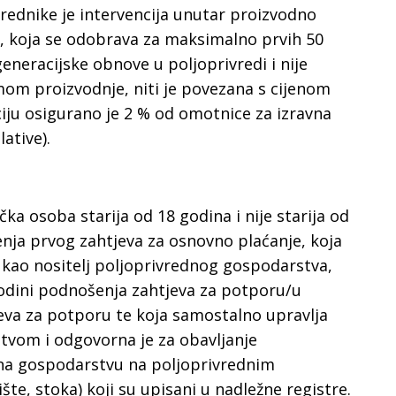
rednike je intervencija unutar proizvodno
a, koja se odobrava za maksimalno prvih 50
generacijske obnove u poljoprivredi i nije
mom proizvodnje, niti je povezana s cijenom
iju osigurano je 2 % od omotnice za izravna
ative).
ička osoba starija od 18 godina i nije starija od
nja prvog zahtjeva za osnovno plaćanje, koja
a kao nositelj poljoprivrednog gospodarstva,
 godini podnošenja zahtjeva za potporu/u
va za potporu te koja samostalno upravlja
tvom i odgovorna je za obavljanje
 na gospodarstvu na poljoprivrednim
šte, stoka) koji su upisani u nadležne registre.