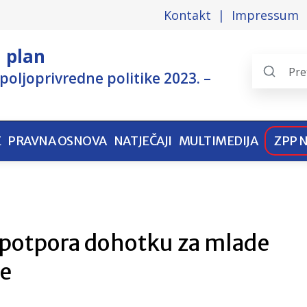
Kontakt
Impressum
i plan
poljoprivredne politike 2023. –
Search
the
pages
E
PRAVNA OSNOVA
NATJEČAJI
MULTIMEDIJA
ZPP 
 potpora dohotku za mlade
ke