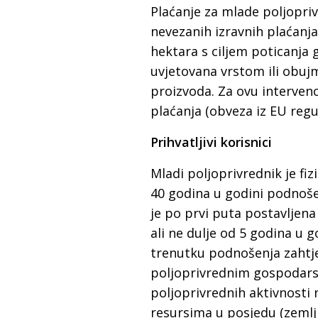
Plaćanje za mlade poljopriv
nevezanih izravnih plaćanj
hektara s ciljem poticanja 
uvjetovana vrstom ili obuj
proizvoda. Za ovu intervenc
plaćanja (obveza iz EU regul
Prihvatljivi korisnici
Mladi poljoprivrednik je fiz
40 godina u godini podnoše
je po prvi puta postavljen
ali ne dulje od 5 godina u
trenutku podnošenja zahtje
poljoprivrednim gospodars
poljoprivrednih aktivnosti
resursima u posjedu (zemlji