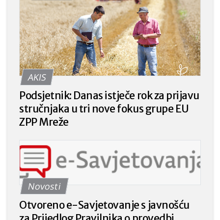
AKIS
Podsjetnik: Danas istječe rok za prijavu
stručnjaka u tri nove fokus grupe EU
ZPP Mreže
Novosti
Otvoreno e-Savjetovanje s javnošću
za Prijedlog Pravilnika o provedbi