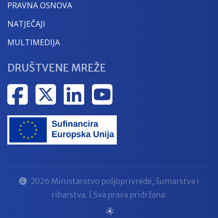
PRAVNA OSNOVA
NATJEČAJI
MULTIMEDIJA
DRUŠTVENE MREŽE
2026 Ministarstvo poljoprivrede, šumarstva i
ribarstva. | Sva prava pridržana.