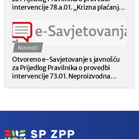
intervencije 78.a.01. „Krizna plaćanja
poljoprivrednicima nakon prirodnih
katastrofa, nepovoljnih klimatskih
prilika ili katastrofalnih događaja“ iz
Strateškog plana Zajedničke
Novosti
poljoprivredne politike Republike
Hrvatske 2023. – 2027. godine.
Otvoreno e-Savjetovanje s javnošću
za Prijedlog Pravilnika o provedbi
intervencije 73.01. Neproizvodna
ulaganja u poljoprivredi za prirodu i
okoliš iz Strateškog plana Zajedničke
poljoprivredne politike Republike
Hrvatske 2023. – 2027.