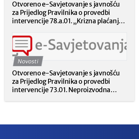
Otvoreno e-Savjetovanje s javnošću
za Prijedlog Pravilnika o provedbi
intervencije 78.a.01. „Krizna plaćanja
poljoprivrednicima nakon prirodnih
katastrofa, nepovoljnih klimatskih
prilika ili katastrofalnih događaja“ iz
Strateškog plana Zajedničke
Novosti
poljoprivredne politike Republike
Hrvatske 2023. – 2027. godine.
Otvoreno e-Savjetovanje s javnošću
za Prijedlog Pravilnika o provedbi
intervencije 73.01. Neproizvodna
ulaganja u poljoprivredi za prirodu i
okoliš iz Strateškog plana Zajedničke
poljoprivredne politike Republike
Hrvatske 2023. – 2027.