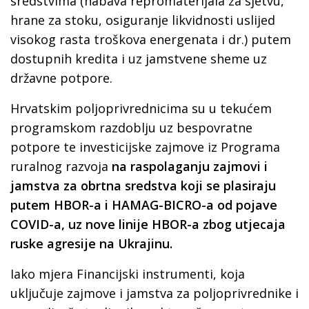
sredstvima (nabava repromaterijala za sjetvu,
hrane za stoku, osiguranje likvidnosti uslijed
visokog rasta troškova energenata i dr.) putem
dostupnih kredita i uz jamstvene sheme uz
državne potpore.
Hrvatskim poljoprivrednicima su u tekućem
programskom razdoblju uz bespovratne
potpore te investicijske zajmove iz Programa
ruralnog razvoja
na raspolaganju zajmovi i
jamstva za obrtna sredstva koji se plasiraju
putem HBOR-a i HAMAG-BICRO-a od pojave
COVID-a, uz nove linije HBOR-a zbog utjecaja
ruske agresije na Ukrajinu.
Iako mjera Financijski instrumenti, koja
uključuje zajmove i jamstva za poljoprivrednike i