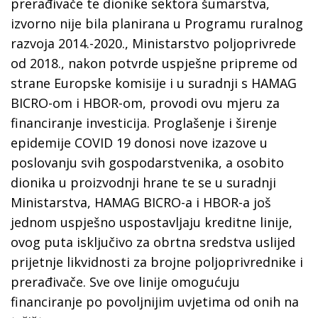
prerađivače te dionike sektora šumarstva,
izvorno nije bila planirana u Programu ruralnog
razvoja 2014.-2020., Ministarstvo poljoprivrede
od 2018., nakon potvrde uspješne pripreme od
strane Europske komisije i u suradnji s HAMAG
BICRO-om i HBOR-om, provodi ovu mjeru za
financiranje investicija. Proglašenje i širenje
epidemije COVID 19 donosi nove izazove u
poslovanju svih gospodarstvenika, a osobito
dionika u proizvodnji hrane te se u suradnji
Ministarstva, HAMAG BICRO-a i HBOR-a još
jednom uspješno uspostavljaju kreditne linije,
ovog puta isključivo za obrtna sredstva uslijed
prijetnje likvidnosti za brojne poljoprivrednike i
prerađivače. Sve ove linije omogućuju
financiranje po povoljnijim uvjetima od onih na