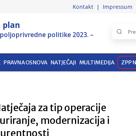
Kontakt
Impressum
i plan
poljoprivredne politike 2023. –
Search
the
pages
E
PRAVNA OSNOVA
NATJEČAJI
MULTIMEDIJA
ZPP 
tječaja za tip operacije
uriranje, modernizacija i
urentnosti