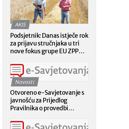
AKIS
Podsjetnik: Danas istječe rok
za prijavu stručnjaka u tri
nove fokus grupe EU ZPP
Mreže
Novosti
Otvoreno e-Savjetovanje s
javnošću za Prijedlog
Pravilnika o provedbi
intervencije 78.a.01. „Krizna
plaćanja poljoprivrednicima