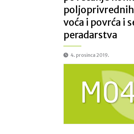
poljoprivredni
voća i povrća i 
peradarstva
4. prosinca 2019.