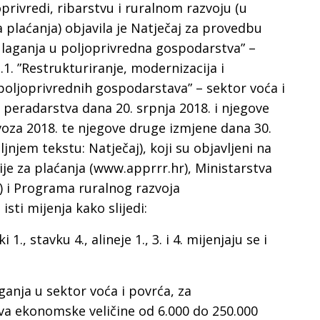
oprivredi, ribarstvu i ruralnom razvoju (u
a plaćanja) objavila je Natječaj za provedbu
ulaganja u poljoprivredna gospodarstva” –
.1. ”Restrukturiranje, modernizacija i
oljoprivrednih gospodarstava” – sektor voća i
i peradarstva dana 20. srpnja 2018. i njegove
voza 2018. te njegove druge izmjene dana 30.
jnjem tekstu: Natječaj), koji su objavljeni na
e za plaćanja (www.apprrr.hr), Ministarstva
 i Programa ruralnog razvoja
isti mijenja kako slijedi:
 1., stavku 4., alineje 1., 3. i 4. mijenjaju se i
ganja u sektor voća i povrća, za
a ekonomske veličine od 6.000 do 250.000