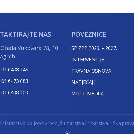
TAKTIRAJTE NAS
POVEZNICE
 Grada Vukovara 78, 10
SP ZPP 2023. – 2027.
Zagreb
INTERVENCIJE
) 01 6408 145
PRAVNA OSNOVA
) 01 6473 083
NATJEČAJI
) 01 6408 100
MULTIMEDIJA
nistarstvo poljoprivrede, šumarstva i ribarstva. | Sva prava