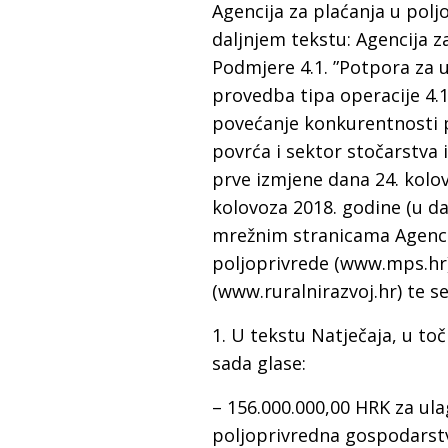
Agencija za plaćanja u polj
daljnjem tekstu: Agencija z
Podmjere 4.1. ”Potpora za 
provedba tipa operacije 4.1
povećanje konkurentnosti p
povrća i sektor stočarstva 
prve izmjene dana 24. kolo
kolovoza 2018. godine (u dal
mrežnim stranicama Agencij
poljoprivrede (www.mps.hr)
(www.ruralnirazvoj.hr) te se 
1. U tekstu Natječaja, u točki
sada glase:
– 156.000.000,00 HRK za ula
poljoprivredna gospodarstv