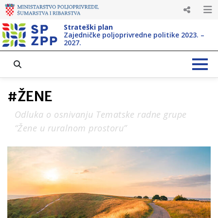
Strateški plan
Zajedničke poljoprivredne politike 2023. –
2027.
#
ŽENE
Odluka o osnivanju Tematske radne grupe
“Žene u ruralnom prostoru”