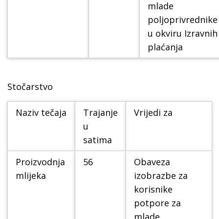
mlade
poljoprivrednike
u okviru Izravnih
plaćanja
Stočarstvo
Naziv tečaja
Trajanje
Vrijedi za
u
satima
Proizvodnja
56
Obaveza
mlijeka
izobrazbe za
korisnike
potpore za
mlade