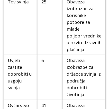
Tov svinja
25
Obaveza
izobrazbe za
korisnike
potpore za
mlade
poljoprivrednike
u okviru Izravnih
plaćanja
Uvjeti
6
Obaveza
zaštite i
izobrazbe za
dobrobiti u
držaoce svinja iz
uzgoju
područja
svinja
dobrobiti
životinja
Ovčarstvo
41
Obaveza