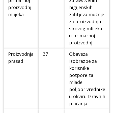
primarnoj
zdravstvenih i
proizvodnji
higijenskih
mlijeka
zahtjeva mužnje
za proizvodnju
sirovog mlijeka
u primarnoj
proizvodnji
Proizvodnja
37
Obaveza
prasadi
izobrazbe za
korisnike
potpore za
mlade
poljoprivrednike
u okviru Izravnih
plaćanja