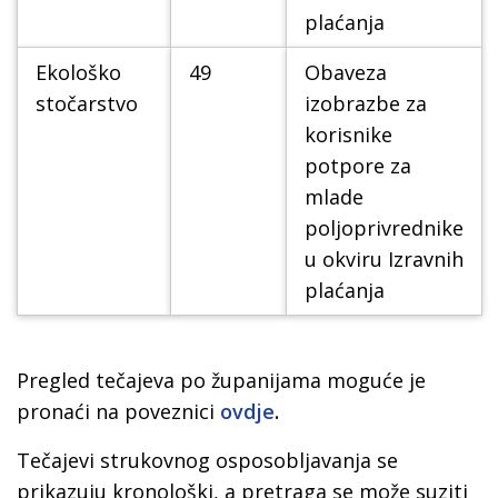
plaćanja
Ekološko
49
Obaveza
stočarstvo
izobrazbe za
korisnike
potpore za
mlade
poljoprivrednike
u okviru Izravnih
plaćanja
Pregled tečajeva po županijama moguće je
pronaći na poveznici
ovdje
.
Tečajevi strukovnog osposobljavanja se
prikazuju kronološki, a pretraga se može suziti