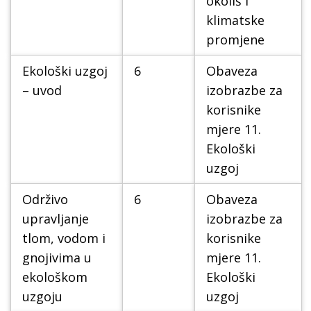
okoliš i
klimatske
promjene
Ekološki uzgoj
6
Obaveza
– uvod
izobrazbe za
korisnike
mjere 11.
Ekološki
uzgoj
Održivo
6
Obaveza
upravljanje
izobrazbe za
tlom, vodom i
korisnike
gnojivima u
mjere 11.
ekološkom
Ekološki
uzgoju
uzgoj