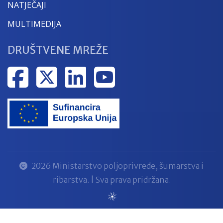
NATJEČAJI
MULTIMEDIJA
DRUŠTVENE MREŽE
2026 Ministarstvo poljoprivrede, šumarstva i
ribarstva. | Sva prava pridržana.