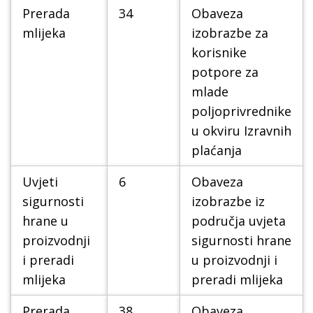
Prerada
34
Obaveza
mlijeka
izobrazbe za
korisnike
potpore za
mlade
poljoprivrednike
u okviru Izravnih
plaćanja
Uvjeti
6
Obaveza
sigurnosti
izobrazbe iz
hrane u
područja uvjeta
proizvodnji
sigurnosti hrane
i preradi
u proizvodnji i
mlijeka
preradi mlijeka
Prerada
38
Obaveza