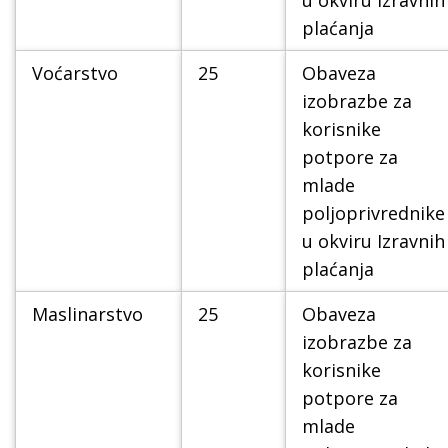
u okviru Izravnih
plaćanja
Voćarstvo
25
Obaveza
izobrazbe za
korisnike
potpore za
mlade
poljoprivrednike
u okviru Izravnih
plaćanja
Maslinarstvo
25
Obaveza
izobrazbe za
korisnike
potpore za
mlade