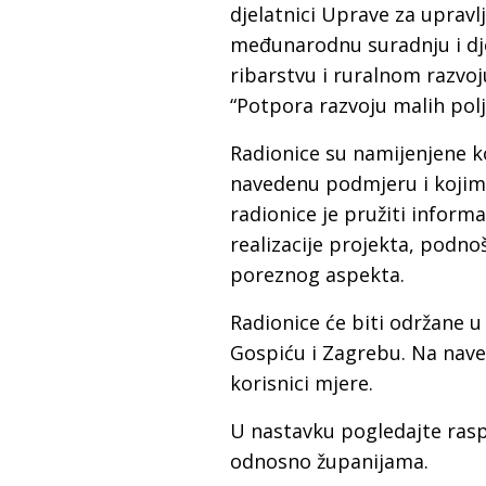
djelatnici Uprave za upravl
međunarodnu suradnju i djel
ribarstvu i ruralnom razvoj
“Potpora razvoju malih pol
Radionice su namijenjene kor
navedenu podmjeru i kojima 
radionice je pružiti inform
realizacije projekta, podno
poreznog aspekta.
Radionice će biti održane u 
Gospiću i Zagrebu. Na naved
korisnici mjere.
U nastavku pogledajte ras
odnosno županijama.