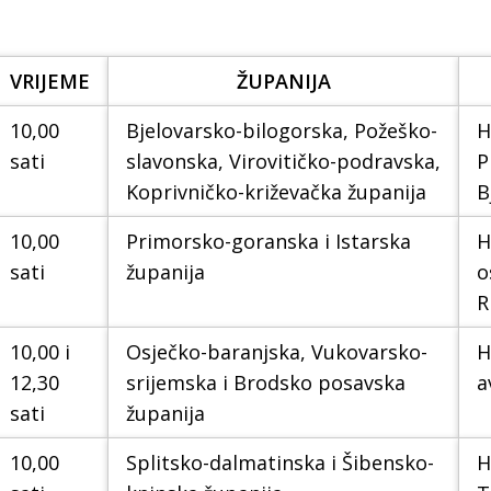
VRIJEME
ŽUPANIJA
10,00
Bjelovarsko-bilogorska, Požeško-
H
sati
slavonska, Virovitičko-podravska,
P
Koprivničko-križevačka županija
B
10,00
Primorsko-goranska i Istarska
H
sati
županija
o
R
10,00 i
Osječko-baranjska, Vukovarsko-
H
12,30
srijemska i Brodsko posavska
a
sati
županija
10,00
Splitsko-dalmatinska i Šibensko-
H