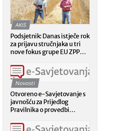
AKIS
Podsjetnik: Danas istječe rok
za prijavu stručnjaka u tri
nove fokus grupe EU ZPP
Mreže
Novosti
Otvoreno e-Savjetovanje s
javnošću za Prijedlog
Pravilnika o provedbi
intervencije 78.a.01. „Krizna
plaćanja poljoprivrednicima