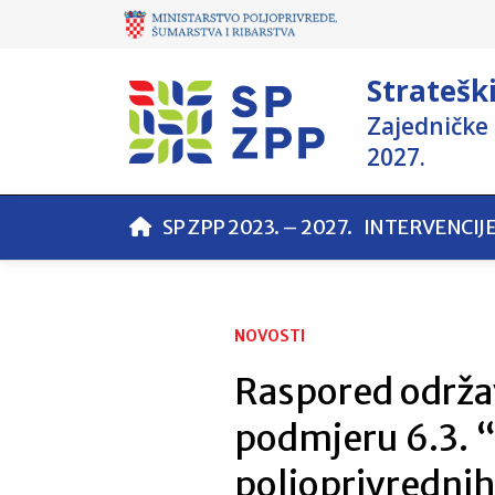
Stratešk
Zajedničke 
2027.
SP ZPP 2023. – 2027.
INTERVENCIJ
NOVOSTI
Raspored održav
podmjeru 6.3. 
poljoprivredni