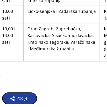
sati
kninska županija
T
10,00
Ličko-senjska i Zadarska županija
K
sati
1
10,00 i
Grad Zagreb, Zagrebačka,
K
13,00
Karlovačka, Sisačko-moslavačka,
M
sati
Krapinsko zagorska, Varaždinska
g
i Međimurska županija
g
Z
.
Podijeli