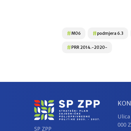
#
#
M06
podmjera 6.3
#
PRR 2014.-2020-
KON
Ulica
000 
SP ZPP