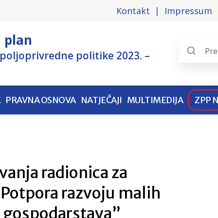
Kontakt
Impressum
i plan
poljoprivredne politike 2023. –
Search
the
pages
E
PRAVNA OSNOVA
NATJEČAJI
MULTIMEDIJA
ZPP 
anja radionica za
“Potpora razvoju malih
h gospodarstava”