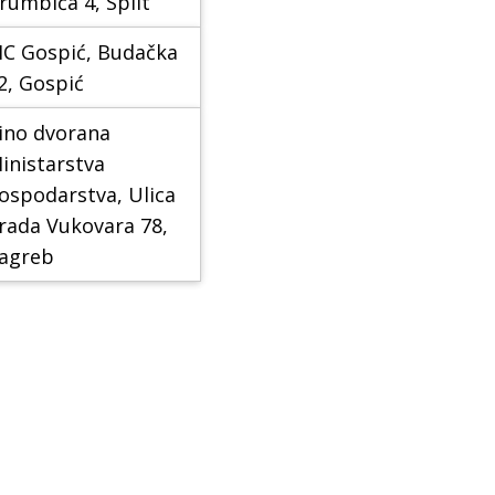
rumbića 4, Split
IC Gospić, Budačka
2, Gospić
ino dvorana
inistarstva
ospodarstva, Ulica
rada Vukovara 78,
agreb