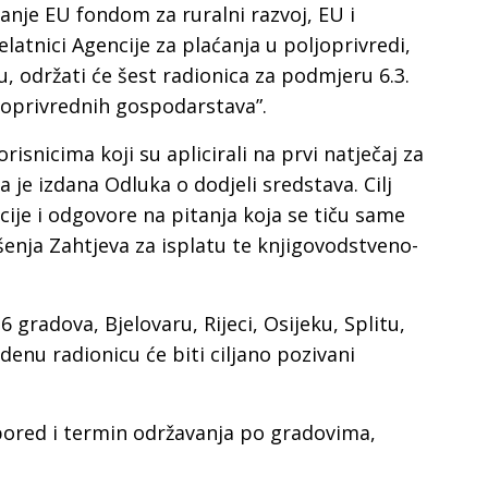
janje EU fondom za ruralni razvoj, EU i
atnici Agencije za plaćanja u poljoprivredi,
u, održati će šest radionica za podmjeru 6.3.
joprivrednih gospodarstava”.
isnicima koji su aplicirali na prvi natječaj za
je izdana Odluka o dodjeli sredstava. Cilj
acije i odgovore na pitanja koja se tiču same
šenja Zahtjeva za isplatu te knjigovodstveno-
6 gradova, Bjelovaru, Rijeci, Osijeku, Splitu,
enu radionicu će biti ciljano pozivani
pored i termin održavanja po gradovima,