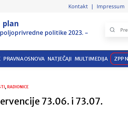
Kontakt
Impressum
i plan
poljoprivredne politike 2023. –
Search
the
pages
E
PRAVNA OSNOVA
NATJEČAJI
MULTIMEDIJA
ZPP 
TI
, 
RADIONICE
ervencije 73.06. i 73.07.