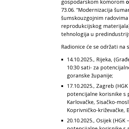
gospodarskom komorom
o
73.06. “Modernizacija šumar
šumskouzgojnim radovima 
reprodukcijskog materijala)”
tehnologija u predindustrij
Radionice će se održati na 
14.10.2025., Rijeka, (Gra
10:30 sati- za potencijal
goranske županije;
17.10.2025., Zagreb (HGK 
potencijalne korisnike s
Karlovačke, Sisačko-mosl
Koprivničko-križevačke, B
20.10.2025., Osijek (HGK –
potencijalne korisnike s