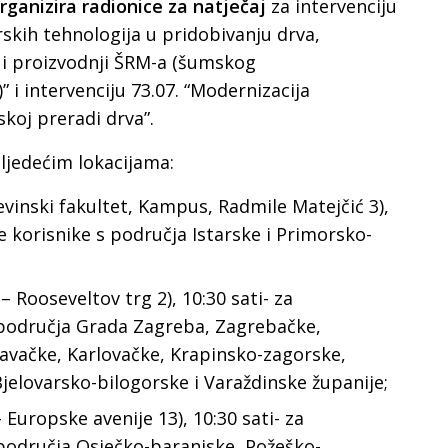
rganizira radionice za natječaj
za intervenciju
skih tehnologija u pridobivanju drva,
i proizvodnji ŠRM-a (šumskog
 i intervenciju 73.07. “Modernizacija
skoj preradi drva”.
sljedećim lokacijama:
đevinski fakultet, Kampus, Radmile Matejčić 3),
ne korisnike s područja Istarske i Primorsko-
– Rooseveltov trg 2), 10:30 sati- za
 područja Grada Zagreba, Zagrebačke,
avačke, Karlovačke, Krapinsko-zagorske,
jelovarsko-bilogorske i Varaždinske županije;
 Europske avenije 13), 10:30 sati- za
 područja Osječko-baranjske, Požeško-