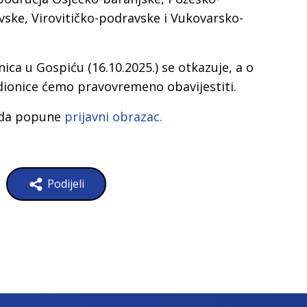
ske, Virovitičko-podravske i Vukovarsko-
ica u Gospiću (16.10.2025.) se otkazuje, a o
ionice ćemo pravovremeno obavijestiti.
 da popune
prijavni obrazac.
Podijeli