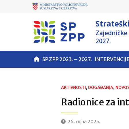
Stratešk
Zajedničke 
2027.
SP ZPP 2023. – 2027.
INTERVENCIJ
AKTIVNOSTI
, 
DOGAĐANJA
, 
NOVOS
Radionice za int
26. rujna 2025.