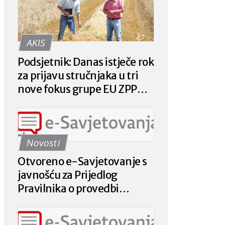
AKIS
Podsjetnik: Danas istječe rok
za prijavu stručnjaka u tri
nove fokus grupe EU ZPP
Mreže
Novosti
Otvoreno e-Savjetovanje s
javnošću za Prijedlog
Pravilnika o provedbi
intervencije 78.a.01. „Krizna
plaćanja poljoprivrednicima