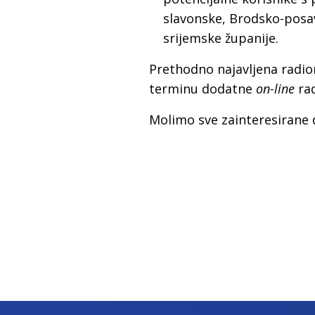
slavonske, Brodsko-posav
srijemske županije.
Prethodno najavljena radion
terminu dodatne
on-line
rad
Molimo sve zainteresirane