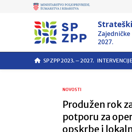
Stratešk
Zajedničke 
2027.
SP ZPP 2023. – 2027.
INTERVENCIJ
NOVOSTI
Produžen rok z
potporu za opera
opskrbe i lokaln