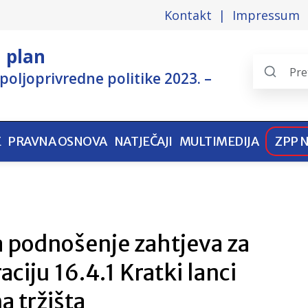
Kontakt
Impressum
i plan
poljoprivredne politike 2023. –
Search
the
pages
E
PRAVNA OSNOVA
NATJEČAJI
MULTIMEDIJA
ZPP 
a podnošenje zahtjeva za
ciju 16.4.1 Kratki lanci
a tržišta