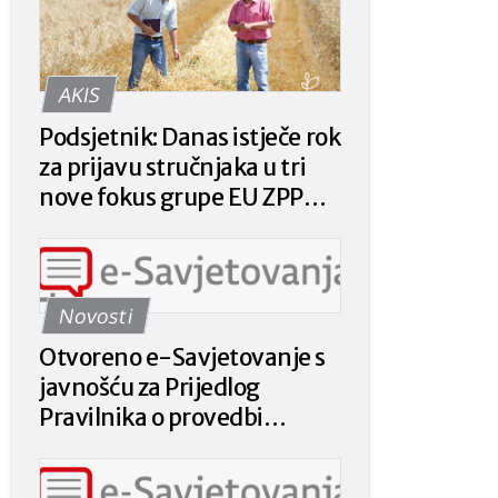
AKIS
Podsjetnik: Danas istječe rok
za prijavu stručnjaka u tri
nove fokus grupe EU ZPP
Mreže
Novosti
Otvoreno e-Savjetovanje s
javnošću za Prijedlog
Pravilnika o provedbi
intervencije 78.a.01. „Krizna
plaćanja poljoprivrednicima