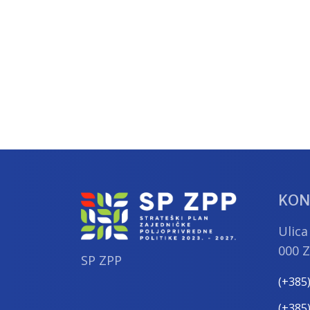
KON
Ulica
000 
SP ZPP
(+385
(+385