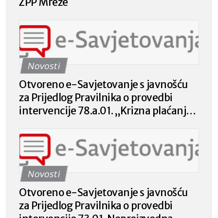
ZPP Mreže
Novosti
Otvoreno e-Savjetovanje s javnošću
za Prijedlog Pravilnika o provedbi
intervencije 78.a.01. „Krizna plaćanja
poljoprivrednicima nakon prirodnih
katastrofa, nepovoljnih klimatskih
prilika ili katastrofalnih događaja“ iz
Strateškog plana Zajedničke
Novosti
poljoprivredne politike Republike
Hrvatske 2023. – 2027. godine.
Otvoreno e-Savjetovanje s javnošću
za Prijedlog Pravilnika o provedbi