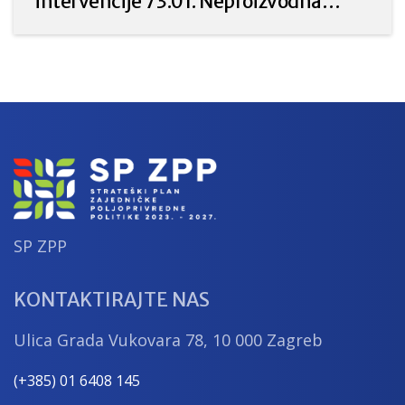
intervencije 73.01. Neproizvodna
ulaganja u poljoprivredi za prirodu i
okoliš iz Strateškog plana Zajedničke
poljoprivredne politike Republike
Hrvatske 2023. – 2027.
SP ZPP
KONTAKTIRAJTE NAS
Ulica Grada Vukovara 78, 10 000 Zagreb
(+385) 01 6408 145