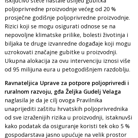
isključivo štete nastale uslijed gubitka
poljoprivredne proizvodnje većeg od 20 %
prosječne godišnje poljoprivredne proizvodnje.
Rizici koji se mogu osigurati odnose se na
nepovoljne klimatske prilike, bolesti životinja i
biljaka te druge izvanredne događaje koji mogu
uzrokovati značajne gubitke u proizvodnji.
Ukupna alokacija za ovu intervenciju iznosi više
od 95 milijuna eura u petogodišnjem razdoblju.
Ravnateljica Uprave za potpore poljoprivredi i
ruralnom razvoju, gđa Željka Gudelj Velaga
naglasila je da je cilj ovoga Pravilnika
unaprijediti zaštitu hrvatskih poljoprivrednika
od sve izraženijih rizika u proizvodnji, istaknuvši
kako podatak da osiguranje koristi tek oko 5 %
gospodarstava jasno upućuje na velik prostor