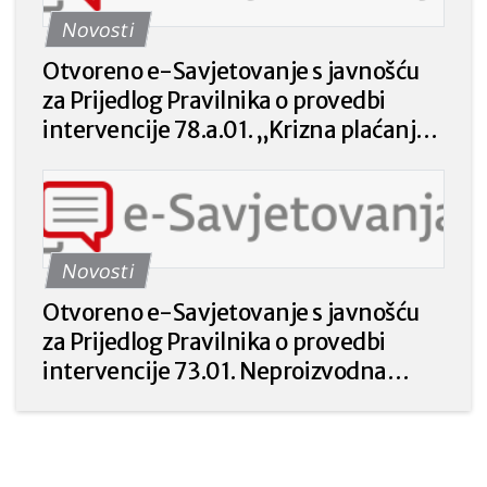
Novosti
Otvoreno e-Savjetovanje s javnošću
za Prijedlog Pravilnika o provedbi
intervencije 78.a.01. „Krizna plaćanja
poljoprivrednicima nakon prirodnih
katastrofa, nepovoljnih klimatskih
prilika ili katastrofalnih događaja“ iz
Strateškog plana Zajedničke
Novosti
poljoprivredne politike Republike
Hrvatske 2023. – 2027. godine.
Otvoreno e-Savjetovanje s javnošću
za Prijedlog Pravilnika o provedbi
intervencije 73.01. Neproizvodna
ulaganja u poljoprivredi za prirodu i
okoliš iz Strateškog plana Zajedničke
poljoprivredne politike Republike