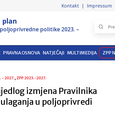
Kontakt
Impressum
i plan
poljoprivredne politike 2023. –
Search
the
pages
E
PRAVNA OSNOVA
NATJEČAJI
MULTIMEDIJA
ZPP 
 - 2027.
, 
ZPP 2023.-2027.
ijedlog izmjena Pravilnika
ulaganja u poljoprivredi