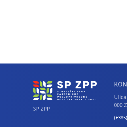
KON
Ulica
000 
SP ZPP
(+385