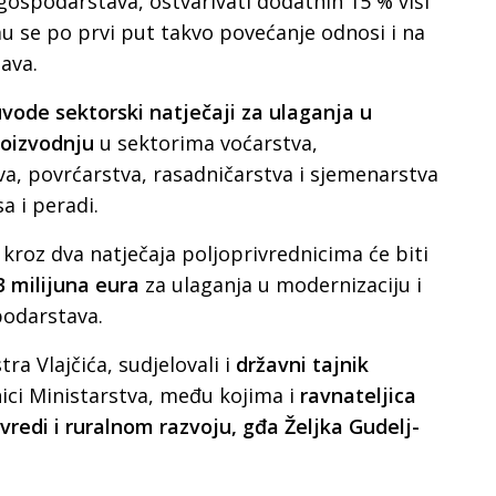
 gospodarstava, ostvarivati dodatnih 15 % viši
u se po prvi put takvo povećanje odnosi i na
ava.
vode sektorski natječaji za ulaganja u
roizvodnju
u sektorima voćarstva,
va, povrćarstva, rasadničarstva i sjemenarstva
a i peradi.
roz dva natječaja poljoprivrednicima će biti
3 milijuna eura
za ulaganja u modernizaciju i
podarstava.
tra Vlajčića, sudjelovali i
državni tajnik
ici Ministarstva, među kojima i
ravnateljica
vredi i ruralnom razvoju, gđa Željka Gudelj-