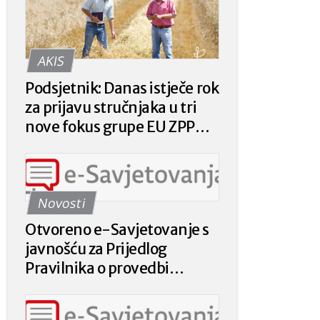
AKIS
Podsjetnik: Danas istječe rok
za prijavu stručnjaka u tri
nove fokus grupe EU ZPP
Mreže
Novosti
Otvoreno e-Savjetovanje s
javnošću za Prijedlog
Pravilnika o provedbi
intervencije 78.a.01. „Krizna
plaćanja poljoprivrednicima