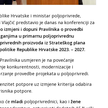
like Hrvatske i ministar poljoprivrede,
 Vlajčić predstavio je danas na konferenciji za
 o izmjeni i dopuni Pravilnika o provedbi
aganjima u primarnu poljoprivrednu
oprivrednih proizvoda iz Strateškog plana
politike Republike Hrvatske 2023. – 2027.
 Pravilnika usmjeren je na povećanje
anje konkurentnosti, modernizacije i
brzanje provedbe projekata u poljoprivredi.
ntenzitet potpore uz izmjene kriterija odabira
risnika potpore.
ako će
mladi
poljoprivrednici, kao i
žene