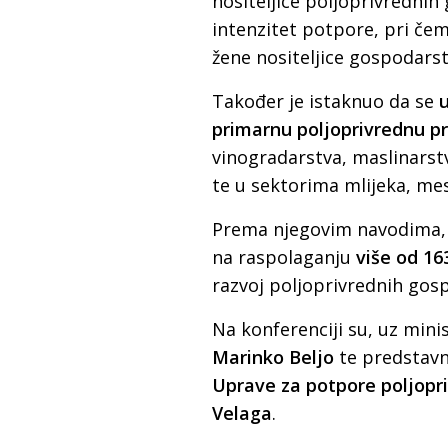
nositeljice poljoprivrednih
intenzitet potpore, pri čem
žene nositeljice gospodarst
Također je istaknuo da se
u
primarnu poljoprivrednu p
vinogradarstva, maslinarst
te u sektorima mlijeka, mes
Prema njegovim navodima, k
na raspolaganju
više od 16
razvoj poljoprivrednih gos
Na konferenciji su, uz minis
Marinko Beljo
te predstavn
Uprave za potpore poljopri
Velaga
.