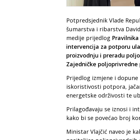
Potpredsjednik Vlade Repub
šumarstva i ribarstva David
medije prijedlog
Pravilnika
intervencija za potporu ul
proizvodnju i preradu polj
Zajedničke poljoprivredne 
Prijedlog izmjene i dopune
iskoristivosti potpora, jač
energetske održivosti te u
Prilagođavaju se iznosi i i
kako bi se povećao broj ko
Ministar Vlajčić naveo je k