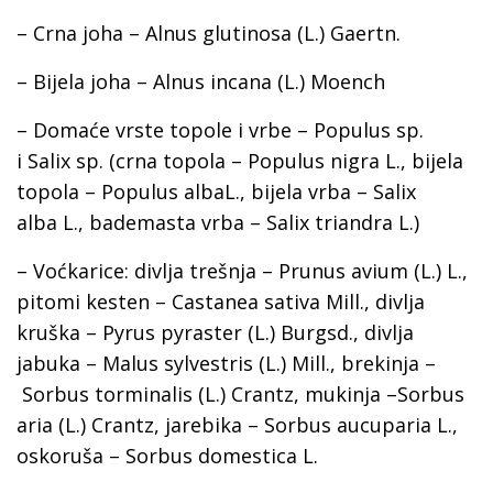
– Crna joha – Alnus glutinosa (L.) Gaertn.
– Bijela joha – Alnus incana (L.) Moench
– Domaće vrste topole i vrbe – Populus sp.
i Salix sp. (crna topola – Populus nigra L., bijela
topola – Populus albaL., bijela vrba – Salix
alba L., bademasta vrba – Salix triandra L.)
– Voćkarice: divlja trešnja – Prunus avium (L.) L.,
pitomi kesten – Castanea sativa Mill., divlja
kruška – Pyrus pyraster (L.) Burgsd., divlja
jabuka – Malus sylvestris (L.) Mill., brekinja –
Sorbus torminalis (L.) Crantz, mukinja –Sorbus
aria (L.) Crantz, jarebika – Sorbus aucuparia L.,
oskoruša – Sorbus domestica L.