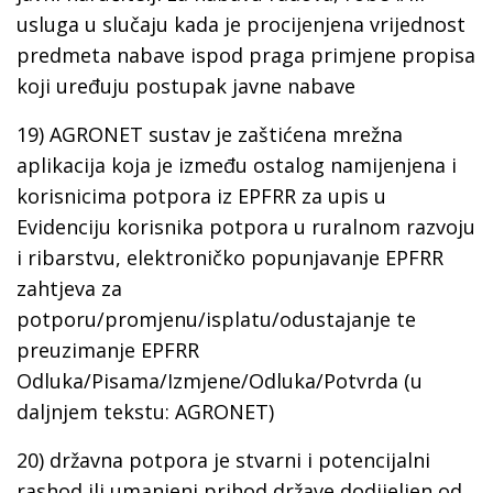
usluga u slučaju kada je procijenjena vrijednost
predmeta nabave ispod praga primjene propisa
koji uređuju postupak javne nabave
19) AGRONET sustav je zaštićena mrežna
aplikacija koja je između ostalog namijenjena i
korisnicima potpora iz EPFRR za upis u
Evidenciju korisnika potpora u ruralnom razvoju
i ribarstvu, elektroničko popunjavanje EPFRR
zahtjeva za
potporu/promjenu/isplatu/odustajanje te
preuzimanje EPFRR
Odluka/Pisama/Izmjene/Odluka/Potvrda (u
daljnjem tekstu: AGRONET)
20) državna potpora je stvarni i potencijalni
rashod ili umanjeni prihod države dodijeljen od