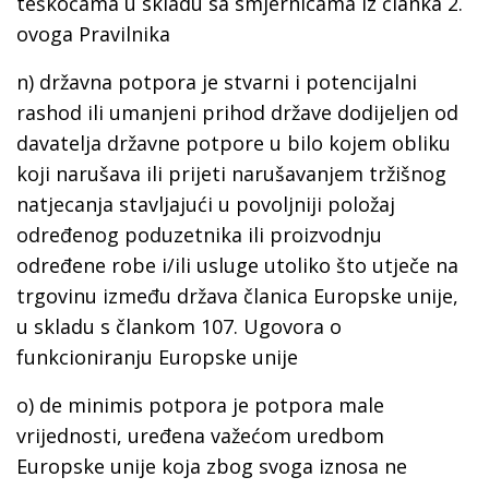
teškoćama u skladu sa smjernicama iz članka 2.
ovoga Pravilnika
n)
državna potpora
je stvarni i potencijalni
rashod ili umanjeni prihod države dodijeljen od
davatelja državne potpore u bilo kojem obliku
koji narušava ili prijeti narušavanjem tržišnog
natjecanja stavljajući u povoljniji položaj
određenog poduzetnika ili proizvodnju
određene robe i/ili usluge utoliko što utječe na
trgovinu između država članica Europske unije,
u skladu s člankom 107. Ugovora o
funkcioniranju Europske unije
o)
de minimis potpora
je potpora male
vrijednosti, uređena važećom uredbom
Europske unije koja zbog svoga iznosa ne