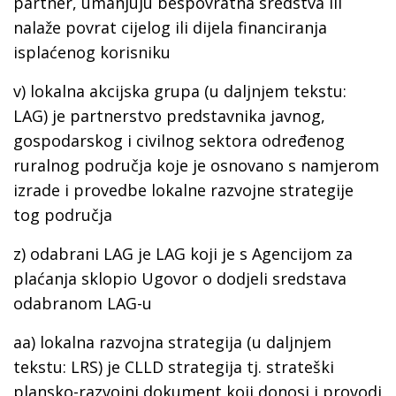
partner, umanjuju bespovratna sredstva ili
nalaže povrat cijelog ili dijela financiranja
isplaćenog korisniku
v)
lokalna akcijska grupa
(u daljnjem tekstu:
LAG) je partnerstvo predstavnika javnog,
gospodarskog i civilnog sektora određenog
ruralnog područja koje je osnovano s namjerom
izrade i provedbe lokalne razvojne strategije
tog područja
z)
odabrani LAG
je LAG koji je s Agencijom za
plaćanja sklopio Ugovor o dodjeli sredstava
odabranom LAG-u
aa)
lokalna razvojna strategija
(u daljnjem
tekstu: LRS) je CLLD strategija tj. strateški
plansko-razvojni dokument koji donosi i provodi