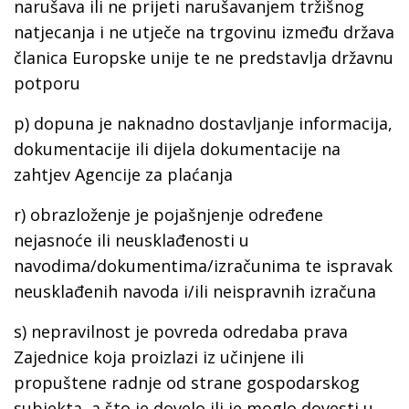
narušava ili ne prijeti narušavanjem tržišnog
natjecanja i ne utječe na trgovinu između država
članica Europske unije te ne predstavlja državnu
potporu
p)
dopuna
je naknadno dostavljanje informacija,
dokumentacije ili dijela dokumentacije na
zahtjev Agencije za plaćanja
r)
obrazloženje
je pojašnjenje određene
nejasnoće ili neusklađenosti u
navodima/dokumentima/izračunima te ispravak
neusklađenih navoda i/ili neispravnih izračuna
s)
nepravilnost
je povreda odredaba prava
Zajednice koja proizlazi iz učinjene ili
propuštene radnje od strane gospodarskog
subjekta, a što je dovelo ili je moglo dovesti u