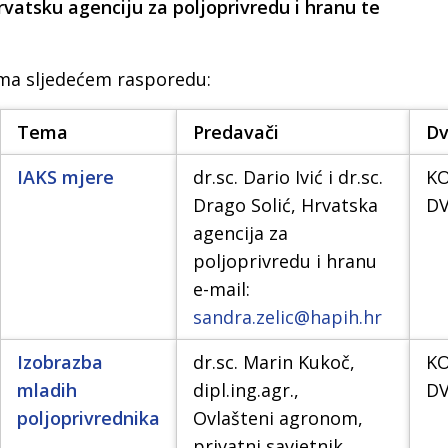
rvatsku agenciju za poljoprivredu i hranu te
ema sljedećem rasporedu:
Tema
Predavači
D
IAKS mjere
dr.sc. Dario Ivić i dr.sc.
K
Drago Solić, Hrvatska
D
agencija za
poljoprivredu i hranu
e-mail:
sandra.zelic@hapih.hr
Izobrazba
dr.sc. Marin Kukoč,
K
mladih
dipl.ing.agr.,
D
poljoprivrednika
Ovlašteni agronom,
privatni savjetnik