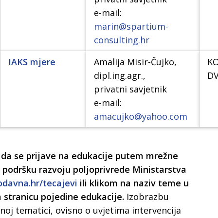
e-mail:
marin@spartium-
consulting.hr
IAKS mjere
Amalija Misir-Čujko,
K
dipl.ing.agr.,
D
privatni savjetnik
e-mail:
amacujko@yahoo.com
 da se prijave na edukacije putem mrežne
 podršku razvoju poljoprivrede Ministarstva
davna.hr/tecajevi
ili klikom na naziv teme u
na stranicu pojedine edukacije.
Izobrazbu
oj tematici, ovisno o uvjetima intervencija