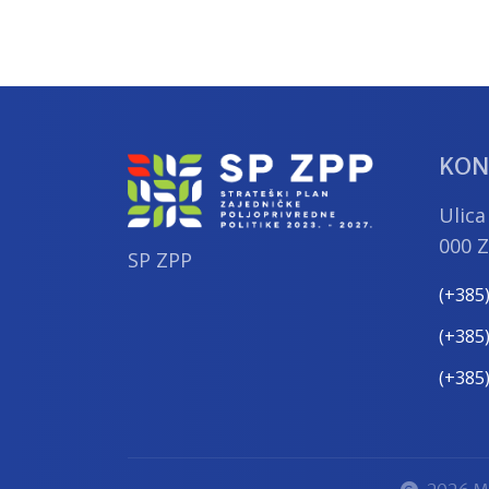
KON
Ulica
000 
SP ZPP
(+385
(+385
(+385