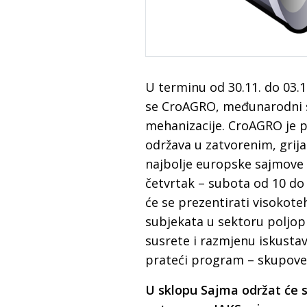
U terminu od 30.11. do 03.
se CroAGRO, međunarodni s
mehanizacije. CroAGRO je po
održava u zatvorenim, grij
najbolje europske sajmove 
četvrtak – subota od 10 do 
će se prezentirati visokote
subjekata u sektoru poljop
susrete i razmjenu iskustav
prateći program – skupove, 
U sklopu Sajma održat će s