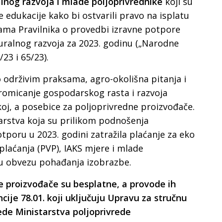
lnog razvoja i mlade poljoprivrednike
koji su
 edukacije kako bi ostvarili pravo na isplatu
ama Pravilnika o provedbi izravne potpore
ruralnog razvoja za 2023. godinu („Narodne
/23 i 65/23).
o održivim praksama, agro-okolišna pitanja i
promicanje gospodarskog rasta i razvoja
oj, a posebice za poljoprivredne proizvođače.
arstva koja su prilikom podnošenja
tporu u 2023. godini zatražila plaćanje za eko
laćanja (PVP), IAKS mjere i mlade
su obvezu pohađanja izobrazbe.
e proizvođače su besplatne, a provode ih
ncije 78.01. koji uključuju Upravu za stručnu
ede Ministarstva poljoprivrede