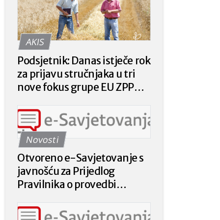
AKIS
Podsjetnik: Danas istječe rok
za prijavu stručnjaka u tri
nove fokus grupe EU ZPP
Mreže
Novosti
Otvoreno e-Savjetovanje s
javnošću za Prijedlog
Pravilnika o provedbi
intervencije 78.a.01. „Krizna
plaćanja poljoprivrednicima