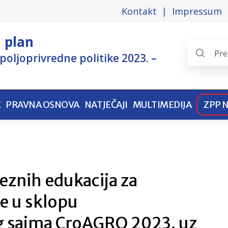
Kontakt
Impressum
i plan
poljoprivredne politike 2023. –
Search
the
pages
E
PRAVNA OSNOVA
NATJEČAJI
MULTIMEDIJA
ZPP 
eznih edukacija za
e u sklopu
g sajma CroAGRO 2023. uz