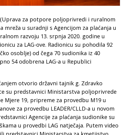
 (Uprava za potpore poljoprivredi i ruralnom
na mreža u suradnji s Agencijom za plaćanja u
ruralnom razvoju 13. srpnja 2020. godine u
ionicu za LAG-ove. Radionicu su pohodila 92
ičko osoblje) od čega 70 sudionika iz 40
pno 54 odobrena LAG-a u Republici
anjem otvorio državni tajnik g. Zdravko
ce su predstavnici Ministarstva poljoprivrede
be Mjere 19, pripreme za provedbu M19 u
planove za provedbu LEADER/CLLD-a u novom
dstavnici Agencije za plaćanja sudionike su
eškama u provedbi LAG natječaja. Putem video
ili predstavnici Ministarstva za kmetijstvo,