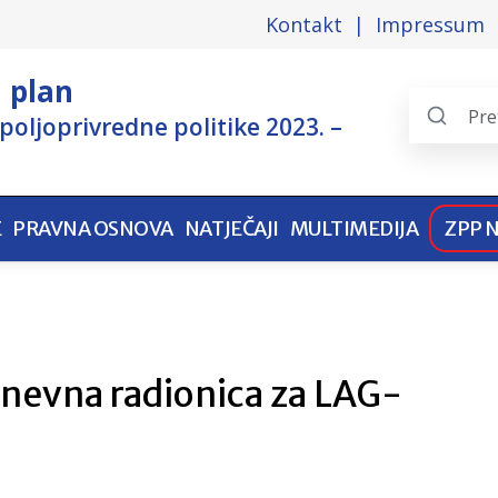
Kontakt
Impressum
i plan
poljoprivredne politike 2023. –
Search
the
pages
E
PRAVNA OSNOVA
NATJEČAJI
MULTIMEDIJA
ZPP 
nevna radionica za LAG-