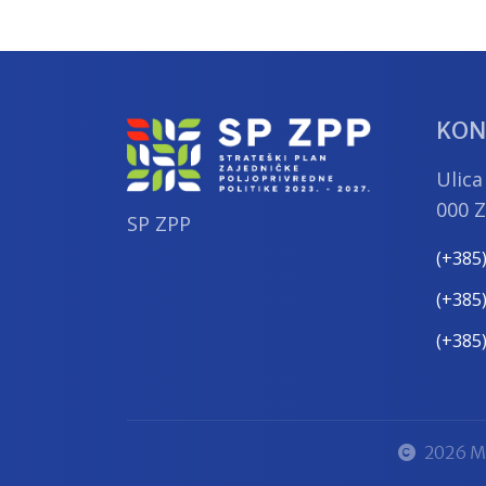
KON
Ulica
000 
SP ZPP
(+385
(+385
(+385
2026 Mi