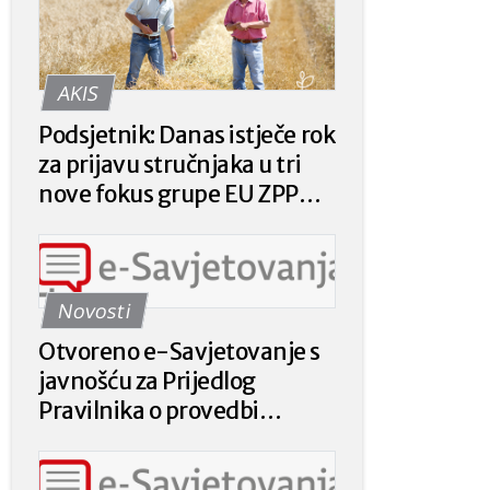
AKIS
Podsjetnik: Danas istječe rok
za prijavu stručnjaka u tri
nove fokus grupe EU ZPP
Mreže
Novosti
Otvoreno e-Savjetovanje s
javnošću za Prijedlog
Pravilnika o provedbi
intervencije 78.a.01. „Krizna
plaćanja poljoprivrednicima