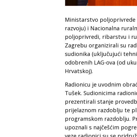
Ministarstvo poljoprivrede
razvoju) i Nacionalna rural
poljoprivredi, ribarstvu i 
Zagrebu organizirali su rad
sudionika (uključujući tehn
odobrenih LAG-ova (od uku
Hrvatskoj).
Radionicu je uvodnim obrać
Tušek. Sudionicima radioni
prezentirali stanje proved
prijelaznom razdoblju te 
programskom razdoblju. Pre
upoznali s najčešćim pogr
veze radionici su se pridruž