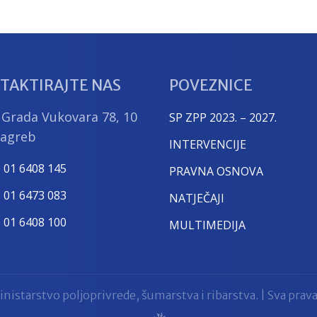
TAKTIRAJTE NAS
POVEZNICE
 Grada Vukovara 78, 10
SP ZPP 2023. – 2027.
Zagreb
INTERVENCIJE
) 01 6408 145
PRAVNA OSNOVA
) 01 6473 083
NATJEČAJI
) 01 6408 100
MULTIMEDIJA
nistarstvo poljoprivrede, šumarstva i ribarstva. | Sva prava