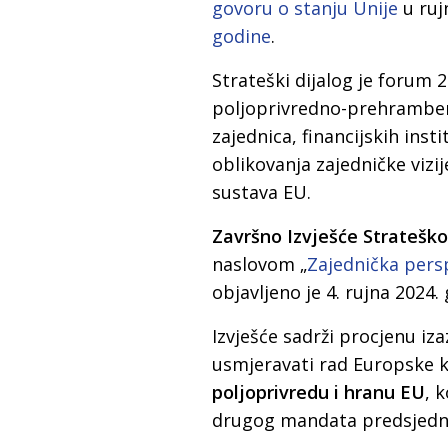
govoru o stanju Unije
u ruj
godine
.
Strateški dijalog je forum 
poljoprivredno-prehrambeno
zajednica, financijskih inst
oblikovanja zajedničke viz
sustava EU.
Završno Izvješće Strateško
naslovom „
Zajednička persp
objavljeno je 4. rujna 2024.
Izvješće sadrži procjenu iz
usmjeravati rad Europske k
poljoprivredu i hranu EU
, 
drugog mandata predsjedni