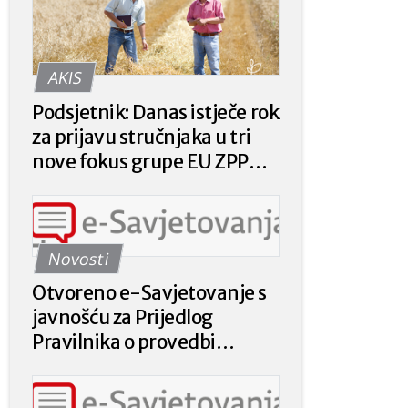
AKIS
Podsjetnik: Danas istječe rok
za prijavu stručnjaka u tri
nove fokus grupe EU ZPP
Mreže
Novosti
Otvoreno e-Savjetovanje s
javnošću za Prijedlog
Pravilnika o provedbi
intervencije 78.a.01. „Krizna
plaćanja poljoprivrednicima