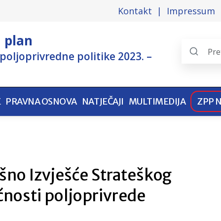
Kontakt
Impressum
i plan
poljoprivredne politike 2023. –
Search
the
pages
E
PRAVNA OSNOVA
NATJEČAJI
MULTIMEDIJA
ZPP 
šno Izvješće Strateškog
ćnosti poljoprivrede