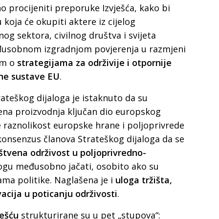
 procijeniti preporuke Izvješća, kako bi
koja će okupiti aktere iz cijelog
g sektora, civilnog društva i svijeta
eđusobnom izgradnjom povjerenja u razmjeni
om o
strategijama za održivije i otpornije
ne sustave EU
.
teškog dijaloga je istaknuto da su
ena proizvodnja ključan dio europskog
je raznolikost europske hrane i poljoprivrede
 konsenzus članova Strateškog dijaloga da se
tvena održivost u poljoprivredno-
gu međusobno jačati, osobito ako su
a politike. Naglašena je i
uloga tržišta,
acija u poticanju održivosti
.
ješću
strukturirane su u pet „stupova“: