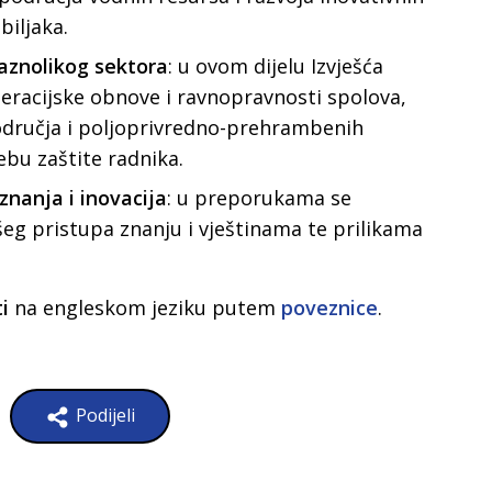
biljaka.
raznolikog sektora
: u ovom dijelu Izvješća
eracijske obnove i ravnopravnosti spolova,
područja i poljoprivredno-prehrambenih
ebu zaštite radnika.
 znanja i inovacija
: u preporukama se
šeg pristupa znanju i vještinama te prilikama
ti
na engleskom jeziku putem
poveznice
.
Podijeli