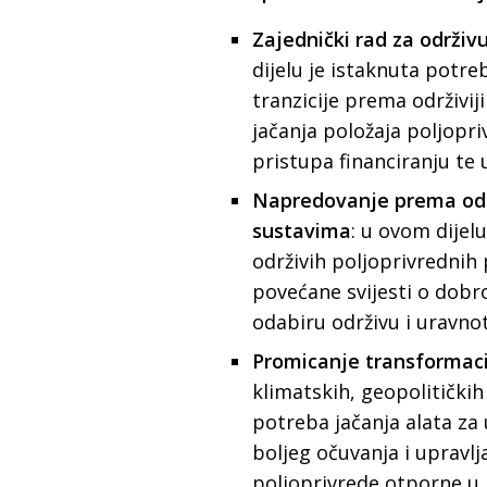
Zajednički rad za održiv
dijelu je istaknuta potr
tranzicije prema održiv
jačanja položaja poljopr
pristupa financiranju te
Napredovanje prema odr
sustavima
: u ovom dijel
održivih poljoprivrednih 
povećane svijesti o dobro
odabiru održivu i uravno
Promicanje transformaci
klimatskih, geopolitičkih 
potreba jačanja alata za 
boljeg očuvanja i upravl
poljoprivrede otporne u 