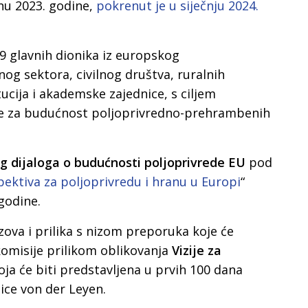
nu 2023. godine,
pokrenut je u siječnju 2024.
29 glavnih dionika iz europskog
g sektora, civilnog društva, ruralnih
itucija i akademske zajednice, s ciljem
ije za budućnost poljoprivredno-prehrambenih
g dijaloga o budućnosti poljoprivrede EU
pod
ektiva za poljoprivredu i hranu u Europi
“
 godine.
azova i prilika s nizom preporuka koje će
omisije prilikom oblikovanja
Vizije za
koja će biti predstavljena u prvih 100 dana
ce von der Leyen.