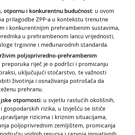
u, otpornu i konkurentnu budućnost
: u ovom
eba prilagodbe ZPP-a u kontekstu trenutne
ijim i konkurentnijim prehrambenim sustavima,
ivrednika u prehrambenom lancu vrijednosti,
 uloge trgovine i međunarodnih standarda.
živim poljoprivredno-prehrambenim
u preporuka riječ je o podršci i promicanju
praksi, uključujući stočarstvo, te važnosti
biti životinja i osnaživanja potrošača da
teženu prehranu.
jske otpornosti
: u svjetlu rastućih okolišnih,
i gospodarskih rizika, u Izvješću se ističe
upravljanje rizicima i kriznim situacijama,
janja poljoprivrednim zemljištem, promicanja
području vodnih resursa i razvoja inovativnih