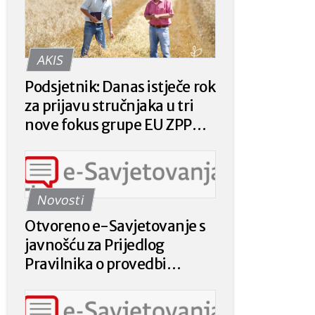
AKIS
Podsjetnik: Danas istječe rok
za prijavu stručnjaka u tri
nove fokus grupe EU ZPP
Mreže
Novosti
Otvoreno e-Savjetovanje s
javnošću za Prijedlog
Pravilnika o provedbi
intervencije 78.a.01. „Krizna
plaćanja poljoprivrednicima