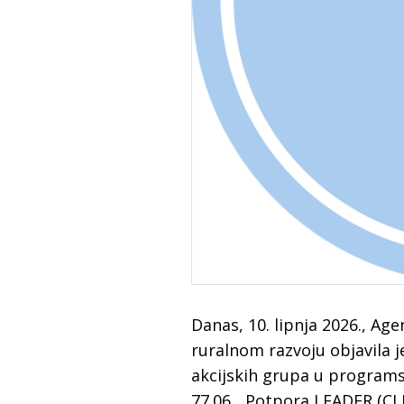
Danas, 10. lipnja 2026., Age
ruralnom razvoju objavila j
akcijskih grupa u programs
77.06. „Potpora LEADER (CL