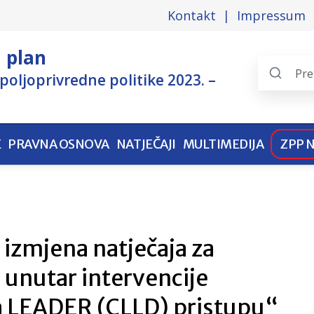
Kontakt
Impressum
i plan
poljoprivredne politike 2023. –
Search
the
pages
E
PRAVNA OSNOVA
NATJEČAJI
MULTIMEDIJA
ZPP 
 izmjena natječaja za
unutar intervencije
a LEADER (CLLD) pristupu“