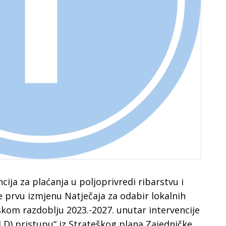
ncija za plaćanja u poljoprivredi ribarstvu i
e prvu izmjenu Natječaja za odabir lokalnih
kom razdoblju 2023.-2027. unutar intervencije
LD) pristupu“ iz Strateškog plana Zajedničke