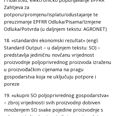
i ribarstvu, elektroničko popunjavanje EPFRR
Zahtjeva za
potporu/promjenu/isplatu/odustajanje te
preuzimanje EPFRR Odluka/Pisama/Izmjene
Odluka/Potvrda (u daljnjem tekstu: AGRONET)
18.
»standardni ekonomski rezultat«
(engl.
Standard Output – u daljnjem tekstu: SO) –
predstavlja jediničnu novčanu vrijednost
proizvodnje poljoprivrednog proizvoda izraženu
u proizvođačkim cijenama na pragu
gospodarstva koja ne uključuju potpore i
poreze
19.
»ukupni SO poljoprivrednog gospodarstva«
–
zbroj vrijednosti svih proizvodnji dobiven
množenjem SO svake pojedine proizvodnje s