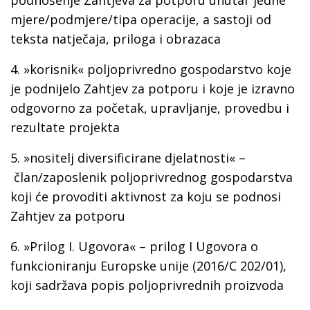
podnošenje Zahtjeva za potporu unutar jedne
mjere/podmjere/tipa operacije, a sastoji od
teksta natječaja, priloga i obrazaca
4.
»korisnik«
poljoprivredno gospodarstvo koje
je podnijelo Zahtjev za potporu i koje je izravno
odgovorno za početak, upravljanje, provedbu i
rezultate projekta
5.
»nositelj diversificirane djelatnosti« –
član/zaposlenik poljoprivrednog gospodarstva
koji će provoditi aktivnost za koju se podnosi
Zahtjev za potporu
6.
»Prilog I. Ugovora« –
prilog I Ugovora o
funkcioniranju Europske unije (2016/C 202/01),
koji sadržava popis poljoprivrednih proizvoda