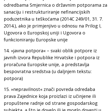
odredbama Smjernica o državnim potporama za
sanaciju i restrukturiranje nefinancijskih
poduzetnika u teškoćama (2014C 249/01, 31. 7.
2014.), ako je primjenjivo u odnosu na Prilog I,
Ugovora o Europskoj uniji i Ugovora o
funkcioniranju Europske unije
14.
»javna potpora« –
svaki oblik potpore iz
javnih izvora Republike Hrvatske i potpora iz
proračuna Europske unije, a predstavlja
bespovratna sredstva (u daljnjem tekstu:
potpora)
15.
»nepravilnost«
znači povreda odredaba
prava Zajednice koja proizlazi iz učinjene ili
propuštene radnje od strane gospodarskog
subjekta, a što je dovelo ili je moglo dovesti u