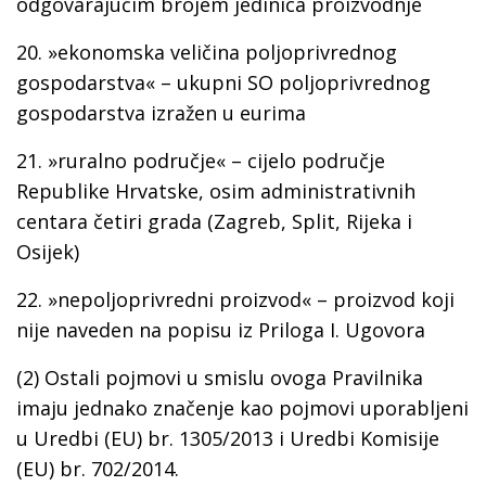
odgovarajućim brojem jedinica proizvodnje
20.
»ekonomska veličina poljoprivrednog
gospodarstva« –
ukupni SO poljoprivrednog
gospodarstva izražen u eurima
21.
»ruralno područje« –
cijelo područje
Republike Hrvatske, osim administrativnih
centara četiri grada (Zagreb, Split, Rijeka i
Osijek)
22.
»nepoljoprivredni proizvod« –
proizvod koji
nije naveden na popisu iz Priloga I. Ugovora
(2) Ostali pojmovi u smislu ovoga Pravilnika
imaju jednako značenje kao pojmovi uporabljeni
u Uredbi (EU) br. 1305/2013 i Uredbi Komisije
(EU) br. 702/2014.