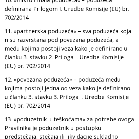
10.
»mikro i mala poduzeća« –
poduzeća
definirana Prilogom I. Uredbe Komisije (EU) br.
702/2014
11.
»partnerska poduzeća« –
sva poduzeća koja
nisu razvrstana pod povezana poduzeća, a
među kojima postoji veza kako je definirano u
članku 3. stavku 2. Priloga I. Uredbe Komisije
(EU) br. 702/2014
12.
»povezana poduzeća« –
poduzeća među
kojima postoji jedna od veza kako je definirano
u članku 3. stavku 3. Priloga I. Uredbe Komisije
(EU) br. 702/2014
13.
»poduzetnik u teškoćama«
za potrebe ovoga
Pravilnika je poduzetnik u postupku
predstečaja, stečaja ili likvidacije sukladno