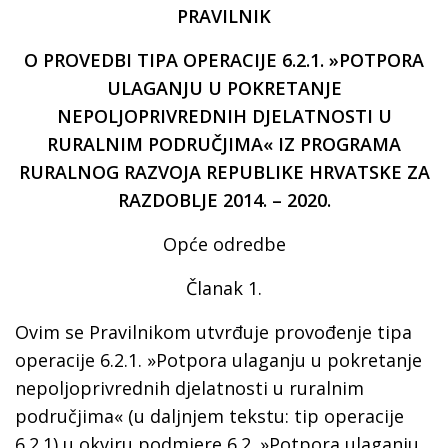
PRAVILNIK
O PROVEDBI TIPA OPERACIJE 6.2.1. »POTPORA
ULAGANJU U POKRETANJE
NEPOLJOPRIVREDNIH DJELATNOSTI U
RURALNIM PODRUČJIMA« IZ PROGRAMA
RURALNOG RAZVOJA REPUBLIKE HRVATSKE ZA
RAZDOBLJE 2014. – 2020.
Opće odredbe
Članak 1.
Ovim se Pravilnikom utvrđuje provođenje tipa
operacije 6.2.1. »Potpora ulaganju u pokretanje
nepoljoprivrednih djelatnosti u ruralnim
područjima« (u daljnjem tekstu: tip operacije
6.2.1) u okviru podmjere 6.2. »Potpora ulaganju