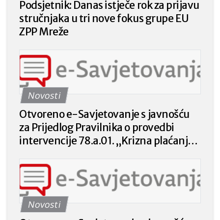
Podsjetnik: Danas istječe rok za prijavu
stručnjaka u tri nove fokus grupe EU
ZPP Mreže
Novosti
Otvoreno e-Savjetovanje s javnošću
za Prijedlog Pravilnika o provedbi
intervencije 78.a.01. „Krizna plaćanja
poljoprivrednicima nakon prirodnih
katastrofa, nepovoljnih klimatskih
prilika ili katastrofalnih događaja“ iz
Strateškog plana Zajedničke
Novosti
poljoprivredne politike Republike