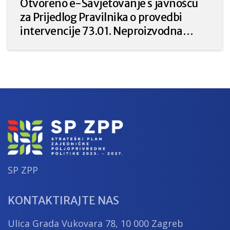
Hrvatske 2023. – 2027. godine.
Otvoreno e-Savjetovanje s javnošću
za Prijedlog Pravilnika o provedbi
intervencije 73.01. Neproizvodna
ulaganja u poljoprivredi za prirodu i
okoliš iz Strateškog plana Zajedničke
poljoprivredne politike Republike
Hrvatske 2023. – 2027.
SP ZPP
KONTAKTIRAJTE NAS
Ulica Grada Vukovara 78, 10 000 Zagreb