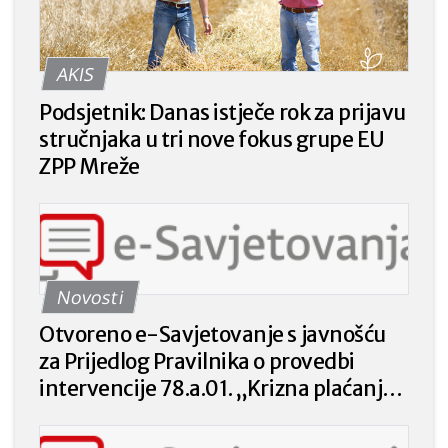
AKIS
Podsjetnik: Danas istječe rok za prijavu
stručnjaka u tri nove fokus grupe EU
ZPP Mreže
Novosti
Otvoreno e-Savjetovanje s javnošću
za Prijedlog Pravilnika o provedbi
intervencije 78.a.01. „Krizna plaćanja
poljoprivrednicima nakon prirodnih
katastrofa, nepovoljnih klimatskih