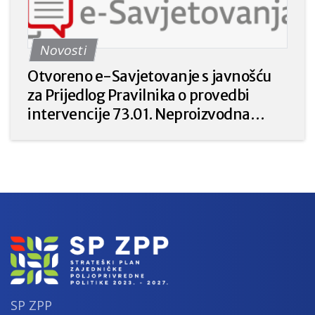
prilika ili katastrofalnih događaja“ iz
Strateškog plana Zajedničke
Novosti
poljoprivredne politike Republike
Hrvatske 2023. – 2027. godine.
Otvoreno e-Savjetovanje s javnošću
za Prijedlog Pravilnika o provedbi
intervencije 73.01. Neproizvodna
ulaganja u poljoprivredi za prirodu i
okoliš iz Strateškog plana Zajedničke
poljoprivredne politike Republike
Hrvatske 2023. – 2027.
SP ZPP