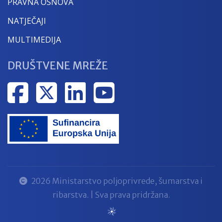
PRAVNA OSNOVA
NATJEČAJI
MULTIMEDIJA
DRUŠTVENE MREŽE
2026 Ministarstvo poljoprivrede, šumarstva i
ribarstva. | Sva prava pridržana.