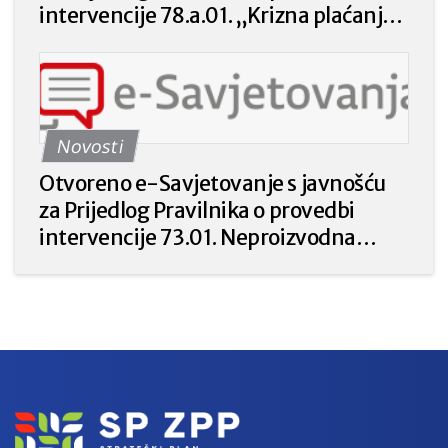
intervencije 78.a.01. „Krizna plaćanja
poljoprivrednicima nakon prirodnih
katastrofa, nepovoljnih klimatskih
prilika ili katastrofalnih događaja“ iz
Strateškog plana Zajedničke
Novosti
poljoprivredne politike Republike
Hrvatske 2023. – 2027. godine.
Otvoreno e-Savjetovanje s javnošću
za Prijedlog Pravilnika o provedbi
intervencije 73.01. Neproizvodna
ulaganja u poljoprivredi za prirodu i
okoliš iz Strateškog plana Zajedničke
poljoprivredne politike Republike
Hrvatske 2023. – 2027.