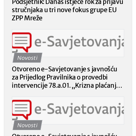
Podsjetnik: Danas istječe rok za prijavu
stručnjaka u tri nove fokus grupe EU
ZPP Mreže
Novosti
Otvoreno e-Savjetovanje s javnošću
za Prijedlog Pravilnika o provedbi
intervencije 78.a.01. „Krizna plaćanja
poljoprivrednicima nakon prirodnih
katastrofa, nepovoljnih klimatskih
prilika ili katastrofalnih događaja“ iz
Strateškog plana Zajedničke
Novosti
poljoprivredne politike Republike
Hrvatske 2023. – 2027. godine.