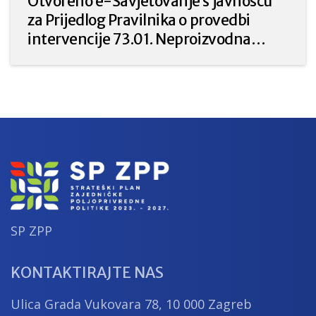
Otvoreno e-Savjetovanje s javnošću
za Prijedlog Pravilnika o provedbi
intervencije 73.01. Neproizvodna
ulaganja u poljoprivredi za prirodu i
okoliš iz Strateškog plana Zajedničke
poljoprivredne politike Republike
Hrvatske 2023. – 2027.
SP ZPP
KONTAKTIRAJTE NAS
Ulica Grada Vukovara 78, 10 000 Zagreb