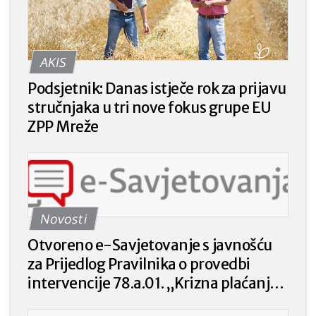
AKIS
Podsjetnik: Danas istječe rok za prijavu
stručnjaka u tri nove fokus grupe EU
ZPP Mreže
Novosti
Otvoreno e-Savjetovanje s javnošću
za Prijedlog Pravilnika o provedbi
intervencije 78.a.01. „Krizna plaćanja
poljoprivrednicima nakon prirodnih