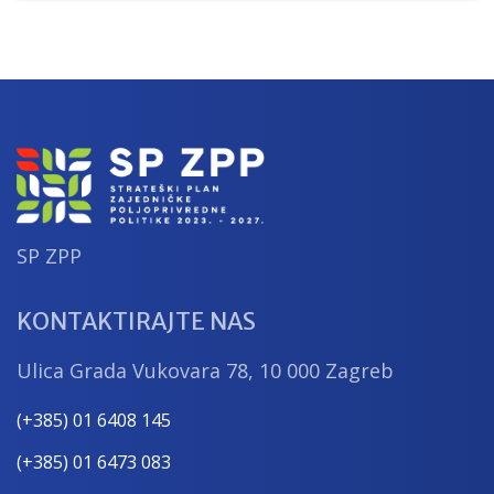
katastrofa, nepovoljnih klimatskih
prilika ili katastrofalnih događaja“ iz
Strateškog plana Zajedničke
poljoprivredne politike Republike
Hrvatske 2023. – 2027. godine.
SP ZPP
KONTAKTIRAJTE NAS
Ulica Grada Vukovara 78, 10 000 Zagreb
(+385) 01 6408 145
(+385) 01 6473 083