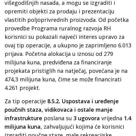
višegodišnjih nasada, a mogu se izgraditi i
opremiti objekti za prodaju i prezentaciju
vlastitih poljoprivrednih proizvoda. Od početka
provedbe Programa ruralnog razvoja RH
korisnici su pokazali najveći interes upravo za
ovaj tip operacije, a ukupno je zaprimljeno 6.013
prijava. Početna alokacija u iznosu od 279
milijuna kuna, predviđena za financiranje
projekata pristiglih na natječaj, povećana je na
474,3 milijuna kuna, čime se može financirati
4.261 projekt.
Za tip operacije
8.5.2. Uspostava i uređenje
poučnih staza, vidikovaca i ostale manje
infrastrukture
poslana su
3 ugovora
vrijedna
1.4
milijuna kuna
, zahvaljujući kojima će korisnici
izgraditi poučne staze, male rekreacijske