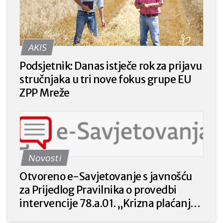
AKIS
Podsjetnik: Danas istječe rok za prijavu
stručnjaka u tri nove fokus grupe EU
ZPP Mreže
Novosti
Otvoreno e-Savjetovanje s javnošću
za Prijedlog Pravilnika o provedbi
intervencije 78.a.01. „Krizna plaćanja
poljoprivrednicima nakon prirodnih