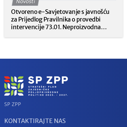
Novosti
poljoprivredne politike Republike
Hrvatske 2023. – 2027. godine.
Otvoreno e-Savjetovanje s javnošću
za Prijedlog Pravilnika o provedbi
intervencije 73.01. Neproizvodna
ulaganja u poljoprivredi za prirodu i
okoliš iz Strateškog plana Zajedničke
poljoprivredne politike Republike
Hrvatske 2023. – 2027.
SP ZPP
KONTAKTIRAJTE NAS