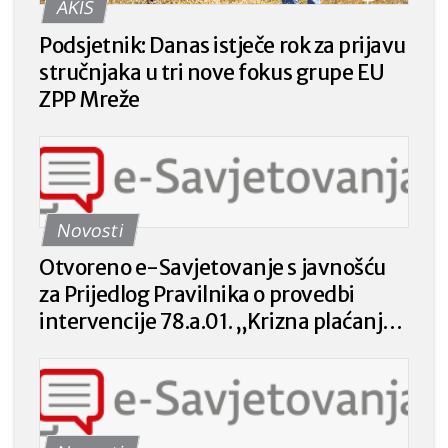
AKIS
Podsjetnik: Danas istječe rok za prijavu
stručnjaka u tri nove fokus grupe EU
ZPP Mreže
Novosti
Otvoreno e-Savjetovanje s javnošću
za Prijedlog Pravilnika o provedbi
intervencije 78.a.01. „Krizna plaćanja
poljoprivrednicima nakon prirodnih
katastrofa, nepovoljnih klimatskih
prilika ili katastrofalnih događaja“ iz
Strateškog plana Zajedničke