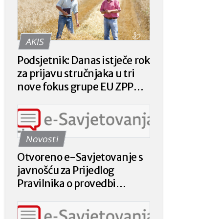
AKIS
Podsjetnik: Danas istječe rok
za prijavu stručnjaka u tri
nove fokus grupe EU ZPP
Mreže
Novosti
Otvoreno e-Savjetovanje s
javnošću za Prijedlog
Pravilnika o provedbi
intervencije 78.a.01. „Krizna
plaćanja poljoprivrednicima