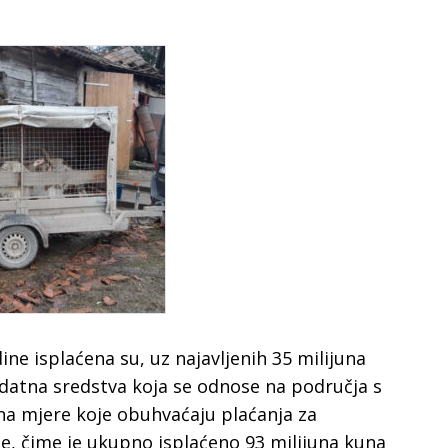
ne isplaćena su, uz najavljenih 35 milijuna
odatna sredstva koja se odnose na područja s
na mjere koje obuhvaćaju plaćanja za
ne, čime je ukupno isplaćeno 93 milijuna kuna