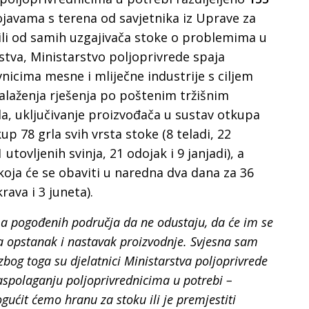
javama s terena od savjetnika iz Uprave za
ili od samih uzgajivača stoke o problemima u
stva, Ministarstvo poljoprivrede spaja
nicima mesne i mliječne industrije s ciljem
alaženja rješenja po poštenim tržišnim
a, uključivanje proizvođača u sustav otkupa
tkup 78 grla svih vrsta stoke (8 teladi, 22
 utovljenih svinja, 21 odojak i 9 janjadi), a
koja će se obaviti u naredna dva dana za 36
krava i 3 juneta).
a pogođenih područja da ne odustaju, da će im se
a opstanak i nastavak proizvodnje. Svjesna sam
zbog toga su djelatnici Ministarstva poljoprivrede
aspolaganju poljoprivrednicima u potrebi –
ućit ćemo hranu za stoku ili je premjestiti