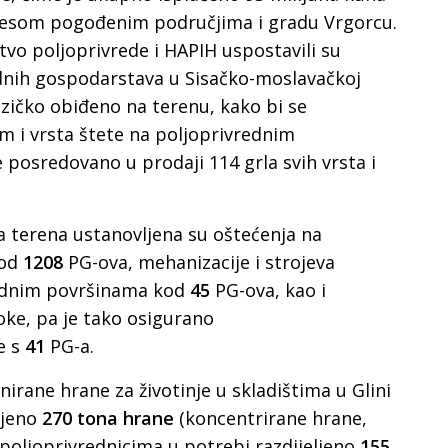
resom pogođenim područjima i gradu Vrgorcu.
vo poljoprivrede i HAPIH uspostavili su
dnih gospodarstava u Sisačko-moslavačkoj
 fizičko obiđeno na terenu, kako bi se
m i vrsta štete na poljoprivrednim
posredovano u prodaji 114 grla svih vrsta i
a terena ustanovljena su oštećenja na
kod
1208
PG-ova, mehanizacije i strojeva
odnim površinama kod
45
PG-ova, kao i
ke, pa je tako osigurano
e s
41
PG-a.
nirane hrane za životinje u skladištima u Glini
ljeno
270 tona hrane
(koncentrirane hrane,
e poljoprivrednicima u potrebi razdijeljeno
155