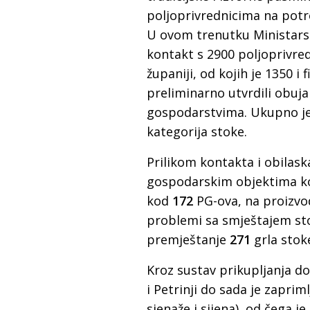
poljoprivrednicima na pot
U ovom trenutku Ministarst
kontakt s 2900 poljoprivre
županiji, od kojih je 1350 i
preliminarno utvrdili obuja
gospodarstvima. Ukupno je 
kategorija stoke.
Prilikom kontakta i obilask
gospodarskim objektima 
kod
172
PG-ova, na proizv
problemi sa smještajem sto
premještanje
271
grla stok
Kroz sustav prikupljanja do
i Petrinji do sada je zaprim
sjenaže i sijena), od čega j