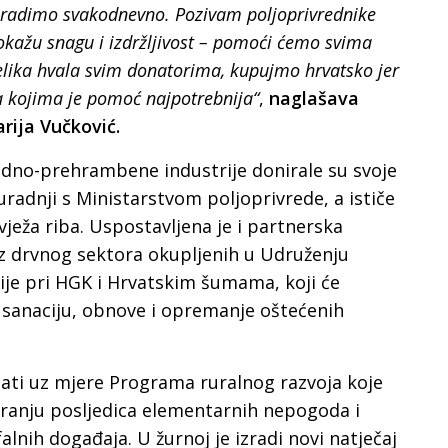
 i radimo svakodnevno. Pozivam poljoprivrednike
pokažu snagu i izdržljivost – pomoći ćemo svima
lika hvala svim donatorima, kupujmo hrvatsko jer
 kojima je pomoć najpotrebnija“
,
naglašava
arija Vučković.
edno-prehrambene industrije donirale su svoje
radnji s Ministarstvom poljoprivrede, a ističe
vježa riba. Uspostavljena je i partnerska
z drvnog sektora okupljenih u Udruženju
ije pri HGK i Hrvatskim šumama, koji će
a sanaciju, obnove i opremanje oštećenih
ati uz mjere Programa ruralnog razvoja koje
ranju posljedica elementarnih nepogoda i
alnih događaja. U žurnoj je izradi novi natječaj