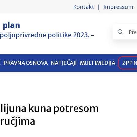
Kontakt
Impressum
i plan
poljoprivredne politike 2023. –
Search
the
pages
E
PRAVNA OSNOVA
NATJEČAJI
MULTIMEDIJA
ZPP 
ilijuna kuna potresom
ručjima