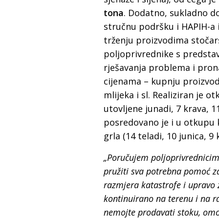
tona
. Dodatno, sukladno do
stručnu podršku i HAPIH-a 
trženju proizvodima stočar
poljoprivrednike s predstav
rješavanja problema i pron
cijenama – kupnju proizvod
mlijeka i sl. Realiziran je o
utovljene junadi, 7 krava, 11
posredovano je i u otkupu 
grla (14 teladi, 10 junica, 9 
„Poručujem poljoprivrednicim
pružiti sva potrebna pomoć z
razmjera katastrofe i upravo 
kontinuirano na terenu i na r
nemojte prodavati stoku, omog