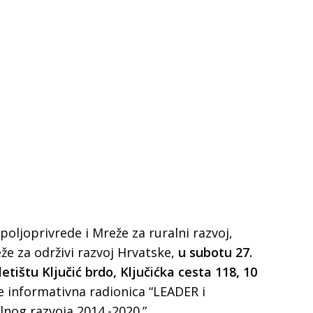
poljoprivrede i Mreže za ruralni razvoj,
že za održivi razvoj Hrvatske,
u subotu 27.
etištu Ključić brdo, Ključićka cesta 118, 10
se informativna radionica “LEADER i
nog razvoja 2014.-2020.”