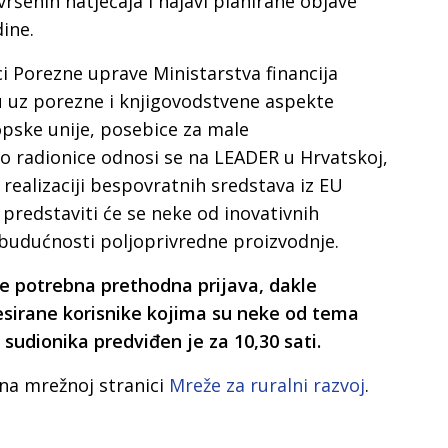
ršenih natječaja i najavi planirane objave
dine.
ici Porezne uprave Ministarstva financija
u uz porezne i knjigovodstvene aspekte
pske unije, posebice za male
io radionice odnosi se na LEADER u Hrvatskoj,
realizaciji bespovratnih sredstava iz EU
predstaviti će se neke od inovativnih
o budućnosti poljoprivredne proizvodnje.
je potrebna prethodna prijava, dakle
esirane korisnike kojima su neke od tema
 sudionika predviđen je za 10,30 sati.
 na mrežnoj stranici
Mreže za ruralni razvoj
.