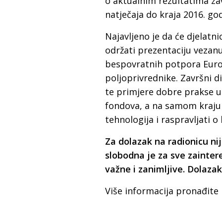
o aktualnim rezultatima zav
natječaja do kraja 2016. go
Najavljeno je da će djelatn
održati prezentaciju vezan
bespovratnih potpora Euro
poljoprivrednike. Završni d
te primjere dobre prakse u 
fondova, a na samom kraju 
tehnologija i raspravljati 
Za dolazak na radionicu ni
slobodna je za sve zainter
važne i zanimljive. Dolazak
Više informacija pronađite