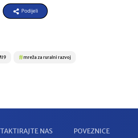
Podijeli
#
M19
mreža za ruralni razvoj
TAKTIRAJTE NAS
POVEZNICE