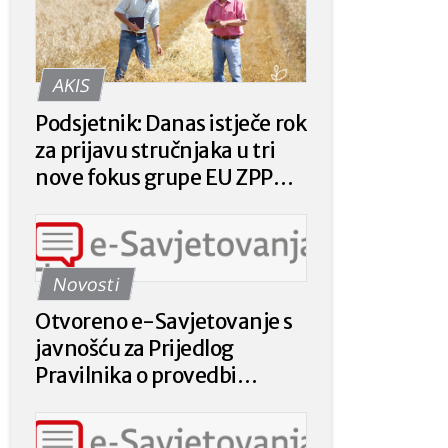
AKIS
Podsjetnik: Danas istječe rok
za prijavu stručnjaka u tri
nove fokus grupe EU ZPP
Mreže
Novosti
Otvoreno e-Savjetovanje s
javnošću za Prijedlog
Pravilnika o provedbi
intervencije 78.a.01. „Krizna
plaćanja poljoprivrednicima