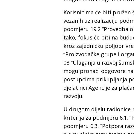
Korisnicima će biti pružen š
vezanih uz realizaciju pod
podmjeru 19.2 “Provedba op
tako, fokus će biti na budu
kroz zajedničku poljoprivr
“Proizvođačke grupe i organ
08 “Ulaganja u razvoj šumsk
mogu pronaći odgovore na p
postupcima prikupljanja pon
djelatnici Agencije za plaća
razvoju.
U drugom dijelu radionice 
kriterija za podmjeru 6.1. 
podmjeru 6.3. “Potpora raz