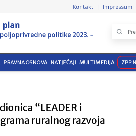
Kontakt
Impressum
i plan
poljoprivredne politike 2023. –
Search
the
pages
E
PRAVNA OSNOVA
NATJEČAJI
MULTIMEDIJA
ZPP 
adionica “LEADER i
grama ruralnog razvoja