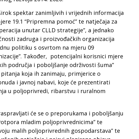
irok spektar zanimljivih i vrijednih informacija
mjere 19.1 “Pripremna pomoć” te natječaja za
eracija unutar CLLD strategije”, a jednako
ćnosti zadruga i proizvođačkih organizacija
ednu politiku s osvrtom na mjeru 09
izacije”. Također, potencijalni korisnici mjere
ih područja i poboljšanje održivosti šuma”
itanja koja ih zanimaju, primjerice o
uda i javnoj nabavi, koje će prezentirati
nja u poljoprivredi, ribarstvu i ruralnom
raspravljati će se o preporukama i poboljšanju
“Potpora mladim poljoprivrednicima” te
voju malih poljoprivrednih gospodarstava” te