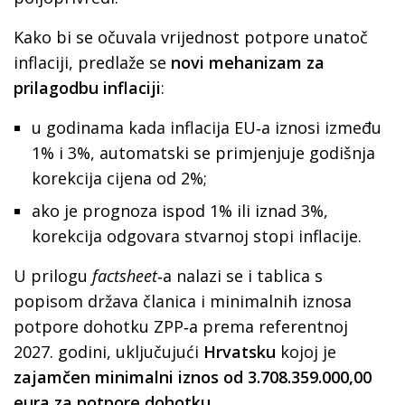
Kako bi se očuvala vrijednost potpore unatoč
inflaciji, predlaže se
novi mehanizam za
prilagodbu inflaciji
:
u godinama kada inflacija EU‑a iznosi između
1% i 3%, automatski se primjenjuje godišnja
korekcija cijena od 2%;
ako je prognoza ispod 1% ili iznad 3%,
korekcija odgovara stvarnoj stopi inflacije.
U prilogu
factsheet
‑a nalazi se i tablica s
popisom država članica i minimalnih iznosa
potpore dohotku ZPP‑a prema referentnoj
2027. godini, uključujući
Hrvatsku
kojoj je
zajamčen minimalni iznos od 3.708.359.000,00
eura za potpore dohotku
.