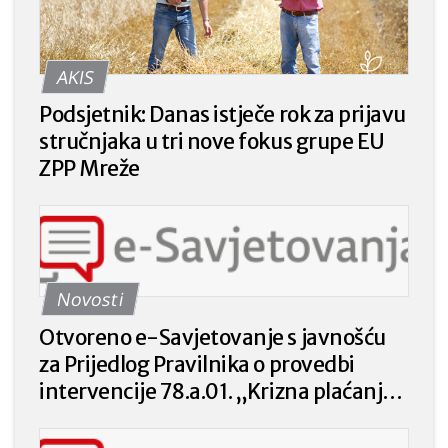
AKIS
Podsjetnik: Danas istječe rok za prijavu
stručnjaka u tri nove fokus grupe EU
ZPP Mreže
Novosti
Otvoreno e-Savjetovanje s javnošću
za Prijedlog Pravilnika o provedbi
intervencije 78.a.01. „Krizna plaćanja
poljoprivrednicima nakon prirodnih
katastrofa, nepovoljnih klimatskih