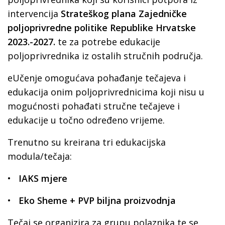
intervencija
Strateškog plana Zajedničke
poljoprivredne politike Republike Hrvatske
2023.-2027.
te za potrebe edukacije
poljoprivrednika iz ostalih stručnih područja.
eUčenje omogućava pohađanje tečajeva i
edukacija onim poljoprivrednicima koji nisu u
mogućnosti pohađati stručne tečajeve i
edukacije u točno određeno vrijeme.
Trenutno su kreirana tri edukacijska
modula/tečaja:
•
IAKS mjere
•
Eko Sheme + PVP biljna proizvodnja
Tečaj se organizira za grupu polaznika te se