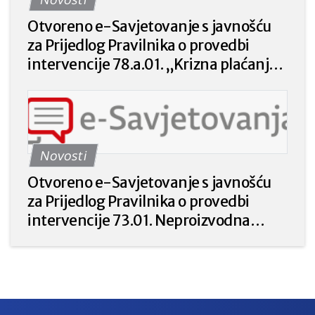
Otvoreno e-Savjetovanje s javnošću
za Prijedlog Pravilnika o provedbi
intervencije 78.a.01. „Krizna plaćanja
poljoprivrednicima nakon prirodnih
katastrofa, nepovoljnih klimatskih
prilika ili katastrofalnih događaja“ iz
Strateškog plana Zajedničke
Novosti
poljoprivredne politike Republike
Hrvatske 2023. – 2027. godine.
Otvoreno e-Savjetovanje s javnošću
za Prijedlog Pravilnika o provedbi
intervencije 73.01. Neproizvodna
ulaganja u poljoprivredi za prirodu i
okoliš iz Strateškog plana Zajedničke
poljoprivredne politike Republike
Hrvatske 2023. – 2027.