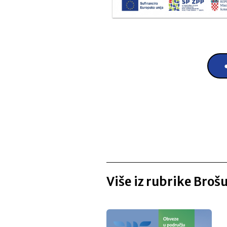
Više iz rubrike Broš