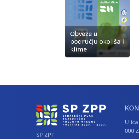
Obveze u
području okoliša i
klime
KON
Ulica
000 
SP ZPP