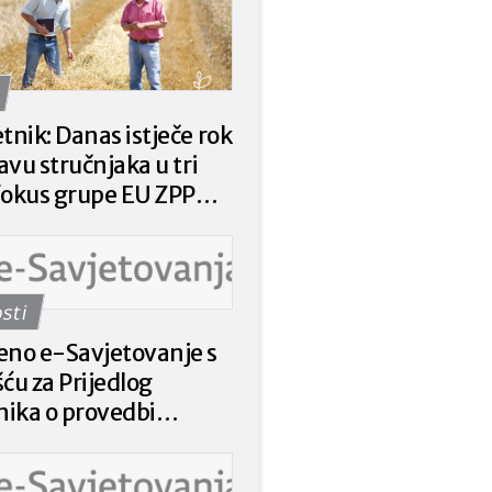
tnik: Danas istječe rok
javu stručnjaka u tri
fokus grupe EU ZPP
e
sti
eno e-Savjetovanje s
ću za Prijedlog
nika o provedbi
encije 78.a.01. „Krizna
ja poljoprivrednicima