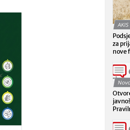
AKIS
Podsje
za pri
nove 
Mrež
Novo
Otvor
javnoš
Pravil
interv
plaćan