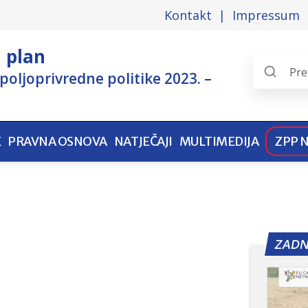
Kontakt
Impressum
i plan
poljoprivredne politike 2023. –
Search
the
pages
E
PRAVNA OSNOVA
NATJEČAJI
MULTIMEDIJA
ZPP 
ZADN