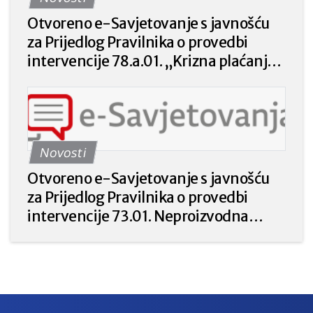
Otvoreno e-Savjetovanje s javnošću
za Prijedlog Pravilnika o provedbi
intervencije 78.a.01. „Krizna plaćanja
poljoprivrednicima nakon prirodnih
katastrofa, nepovoljnih klimatskih
prilika ili katastrofalnih događaja“ iz
Strateškog plana Zajedničke
Novosti
poljoprivredne politike Republike
Hrvatske 2023. – 2027. godine.
Otvoreno e-Savjetovanje s javnošću
za Prijedlog Pravilnika o provedbi
intervencije 73.01. Neproizvodna
ulaganja u poljoprivredi za prirodu i
okoliš iz Strateškog plana Zajedničke
poljoprivredne politike Republike
Hrvatske 2023. – 2027.