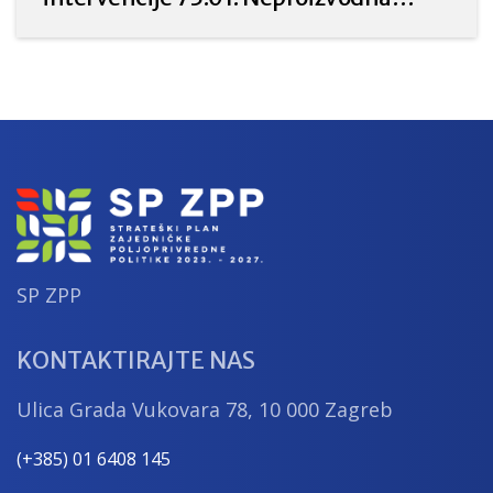
ulaganja u poljoprivredi za prirodu i
okoliš iz Strateškog plana Zajedničke
poljoprivredne politike Republike
Hrvatske 2023. – 2027.
SP ZPP
KONTAKTIRAJTE NAS
Ulica Grada Vukovara 78, 10 000 Zagreb
(+385) 01 6408 145