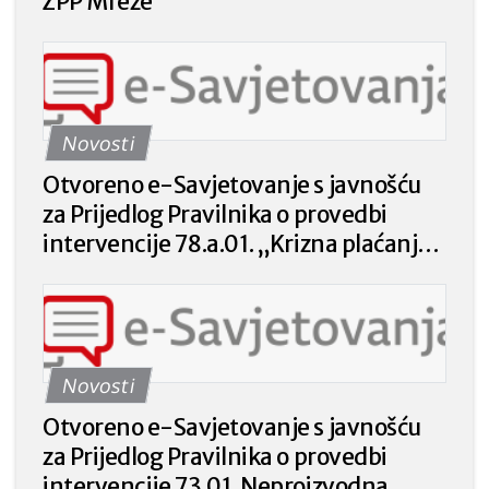
ZPP Mreže
Novosti
Otvoreno e-Savjetovanje s javnošću
za Prijedlog Pravilnika o provedbi
intervencije 78.a.01. „Krizna plaćanja
poljoprivrednicima nakon prirodnih
katastrofa, nepovoljnih klimatskih
prilika ili katastrofalnih događaja“ iz
Strateškog plana Zajedničke
Novosti
poljoprivredne politike Republike
Hrvatske 2023. – 2027. godine.
Otvoreno e-Savjetovanje s javnošću
za Prijedlog Pravilnika o provedbi
intervencije 73.01. Neproizvodna