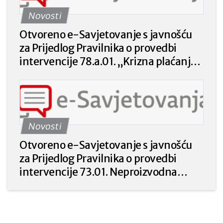
Novosti
Otvoreno e-Savjetovanje s javnošću
za Prijedlog Pravilnika o provedbi
intervencije 78.a.01. „Krizna plaćanja
poljoprivrednicima nakon prirodnih
katastrofa, nepovoljnih klimatskih
prilika ili katastrofalnih događaja“ iz
Strateškog plana Zajedničke
Novosti
poljoprivredne politike Republike
Hrvatske 2023. – 2027. godine.
Otvoreno e-Savjetovanje s javnošću
za Prijedlog Pravilnika o provedbi
intervencije 73.01. Neproizvodna
ulaganja u poljoprivredi za prirodu i
okoliš iz Strateškog plana Zajedničke
poljoprivredne politike Republike