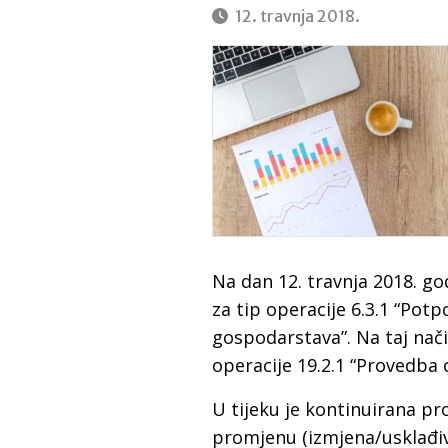
12. travnja 2018.
Na dan 12. travnja 2018. go
za tip operacije 6.3.1 “Pot
gospodarstava”. Na taj nač
operacije 19.2.1 “Provedba 
U tijeku je kontinuirana p
promjenu (izmjena/usklađiv