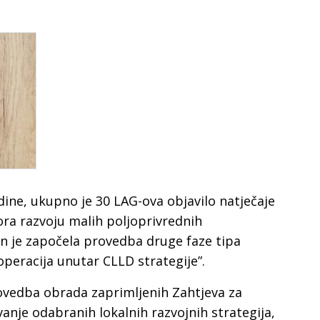
dine, ukupno je 30 LAG-ova objavilo natječaje
pora razvoju malih poljoprivrednih
in je započela provedba druge faze tipa
operacija unutar CLLD strategije”.
rovedba obrada zaprimljenih Zahtjeva za
anje odabranih lokalnih razvojnih strategija,