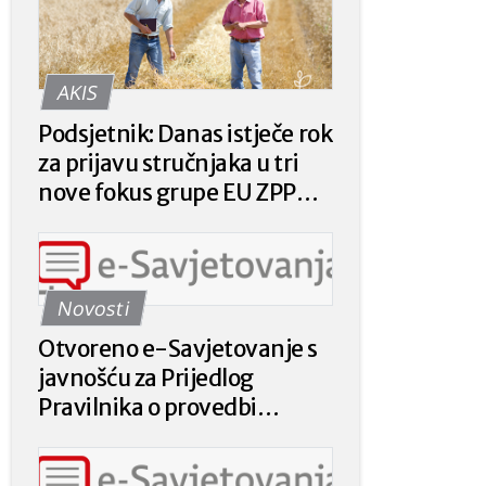
AKIS
Podsjetnik: Danas istječe rok
za prijavu stručnjaka u tri
nove fokus grupe EU ZPP
Mreže
Novosti
Otvoreno e-Savjetovanje s
javnošću za Prijedlog
Pravilnika o provedbi
intervencije 78.a.01. „Krizna
plaćanja poljoprivrednicima