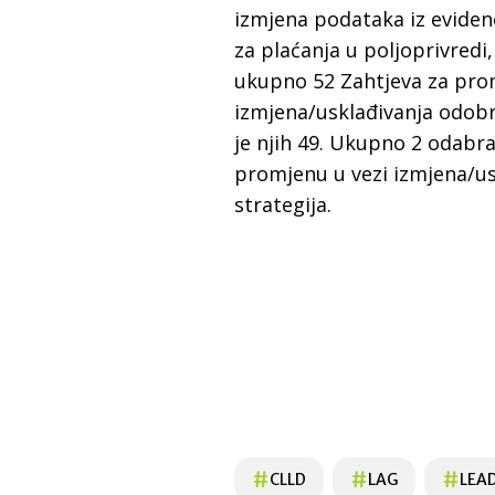
izmjena podataka iz evidenc
za plaćanja u poljoprivredi,
ukupno 52 Zahtjeva za pro
izmjena/usklađivanja odobr
je njih 49. Ukupno 2 odabra
promjenu u vezi izmjena/us
strategija.
#
#
#
CLLD
LAG
LEA