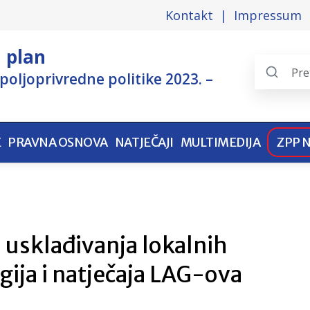
Kontakt
Impressum
i plan
poljoprivredne politike 2023. –
Search
the
pages
E
PRAVNA OSNOVA
NATJEČAJI
MULTIMEDIJA
ZPP 
i usklađivanja lokalnih
gija i natječaja LAG-ova